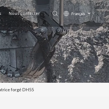
s
Nous contacter
Français
English
lles de la société
العربية
Pусский
ts
Español
Português
vatrice forgé DH55