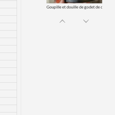
Goupille et douille de godet de chargeur de 80 mm d'Exellent Performance
Goupille et bague résistantes de seau d'excavatrice de forgeage d'or