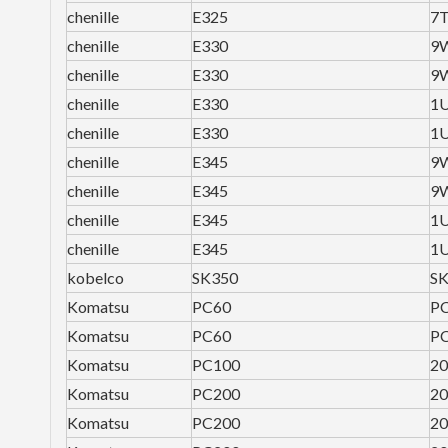
chenille
E325
7
chenille
E330
9
chenille
E330
9
chenille
E330
1
chenille
E330
1
chenille
E345
9
chenille
E345
9
chenille
E345
1
chenille
E345
1
kobelco
SK350
S
Komatsu
PC60
P
Komatsu
PC60
P
Komatsu
PC100
20
Komatsu
PC200
20
Komatsu
PC200
20