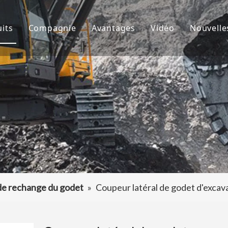
its
Compagnie
Avantages
Vidéo
Nouvelle
de godet
À propos de nous
R&D
Nouve
d'excavatrice
Culture
Production
Proje
teur de dents de godet
FAQ
Service
 accessoires d'excavatrice
de rechange du godet
»
Coupeur latéral de godet d'exca