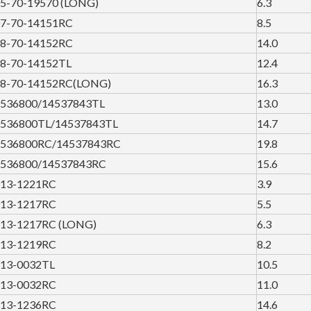
5-70-19570 (LONG)
6.3
7-70-14151RC
8.5
8-70-14152RC
14.0
8-70-14152TL
12.4
8-70-14152RC(LONG)
16.3
536800/14537843TL
13.0
536800TL/14537843TL
14.7
4536800RC/14537843RC
19.8
536800/14537843RC
15.6
13-1221RC
3.9
13-1217RC
5.5
13-1217RC (LONG)
6.3
13-1219RC
8.2
13-0032TL
10.5
13-0032RC
11.0
13-1236RC
14.6