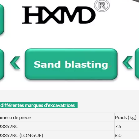
férentes marques d'excavatrices
méro de pièce
Poids (kg)
U3352RC
7.5
U3352RC (LONGUE)
8.0