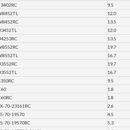
T3402RC
9.5
W8452TL
12.0
W8452RC
13.5
U3452TL
12.0
U4253RC
13.5
W8552RC
19.7
W8552TL
16.7
U3552RC
19.7
U3552TL
16.7
K350RC
9.5
C60
1.8
C60RC
1.8
X-70-23161RC
2.6
5-70-19570
4.5
5-70-19570RC
5.3