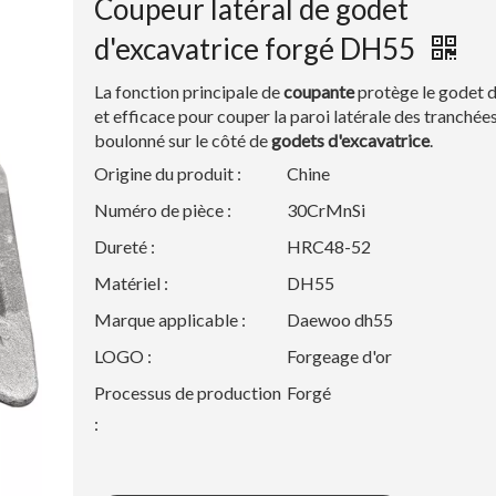
Coupeur latéral de godet
d'excavatrice forgé DH55
La fonction principale de
coupante
protège le godet d
et efficace pour couper la paroi latérale des tranchées,
boulonné sur le côté de
godets d'excavatrice
.
Origine du produit :
Chine
Numéro de pièce :
30CrMnSi
Dureté :
HRC48-52
Matériel :
DH55
Marque applicable :
Daewoo dh55
LOGO :
Forgeage d'or
Processus de production
Forgé
: