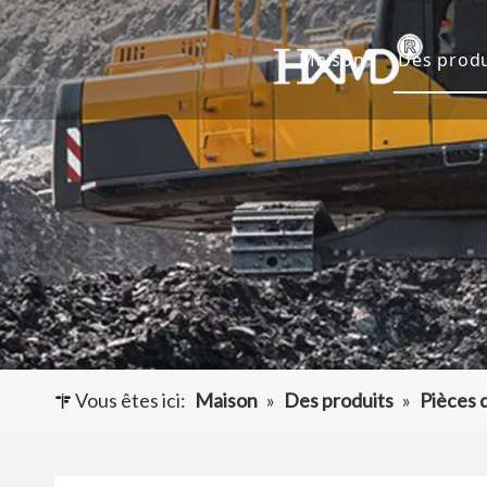
Maison
Des produ
Dents 
Godet 
Adapta
Autres
Vous êtes ici:
Maison
»
Des produits
»
Pièces 