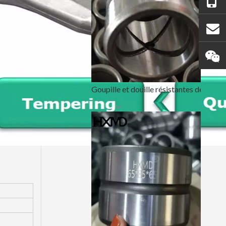
Goupille et douille résistantes de godet d'excavatrice de pelle rétro