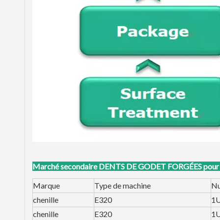
Marché secondaire
DENTS DE GODET FORGÉES pour dif
Marque
Type de machine
Nu
chenille
E320
1
chenille
E320
1