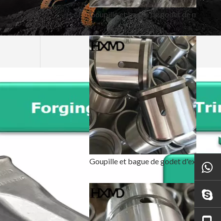
Goupille et bague de godet de mini excavatrice renforcées et résistantes
Goupille et bague de godet d'excavatrice robustes durcies