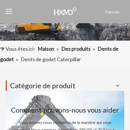
Français
English
العربية
Pусский
Español
Vous êtes ici:
Maison
»
Des produits
»
Dents de
Português
godet
»
Dents de godet Caterpillar
Catégorie de produit
Comment pouvons-nous vous aider
Vous pouvez nous contacter de la manière qui vous
convient.Nous sommes disponibles 24h/24 et 7j/7 par e-