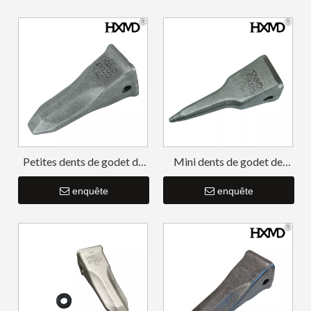
Petites dents de godet de
Mini dents de godet de
pelle rétro de forage E307
pelle rétro Tiger CAT E325
6Y3222RC
enquête
7T3402TL
enquête