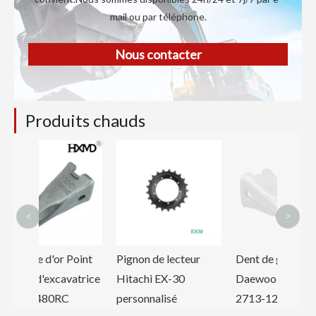
mail ou par téléphone.
Nous contacter
Produits chauds
Den
Ko
<
>
or Point
Pignon de lecteur
Dent de godet forgée
xcavatrice
Hitachi EX-30
Daewoo DH220
0RC
personnalisé
2713-1217RC