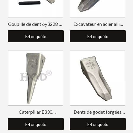
Goupille de dent 6y3228 et
Excavateur en acier allié
dispositif de retenue
Caterpillar E315 forgeant
8e6259 pour dent de godet
enquête
la dent de seau 1U3302RC
enquête
6Y3222
Caterpillar E330
Dents de godet forgées
9W8452TL 1U3452TL
Cat307 6Y3222
Dents de godet
enquête
enquête