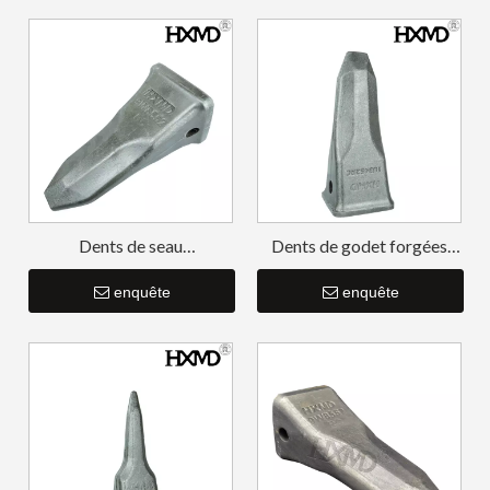
Dents de seau
Dents de godet forgées
d'excavatrice d'acier allié
1U3452RC
de chat pour l'ingénierie
enquête
enquête
E330 1U3552RC