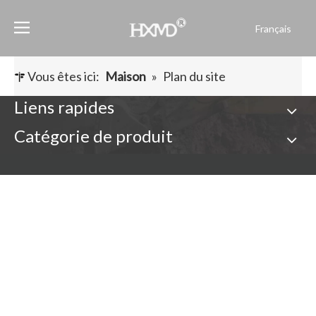
Français
English
العربية
Vous êtes ici:
Maison
»
Plan du site
Pусский
Liens rapides
Español
Catégorie de produit
Português