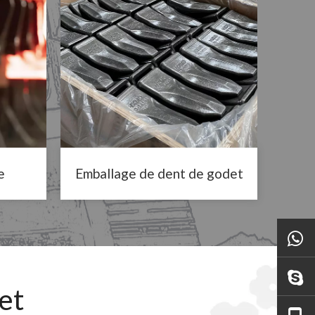
e
Emballage de dent de godet
et