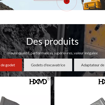
Des produits
Haute qualité, performances supérieures, valeur inégalée
 de godet
Godets d'excavatrice
Adaptateur de