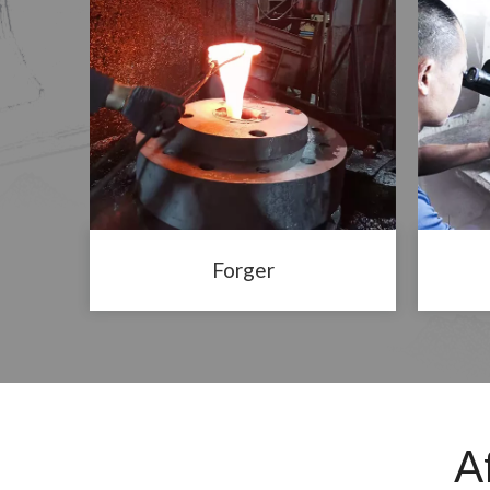
Forger
A