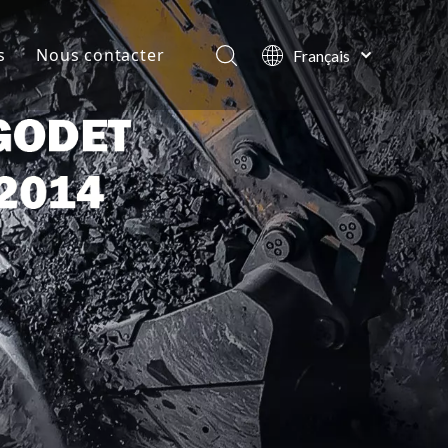
s
Nous contacter
Français
English
lles de la société
العربية
Pусский
ts
Español
Português