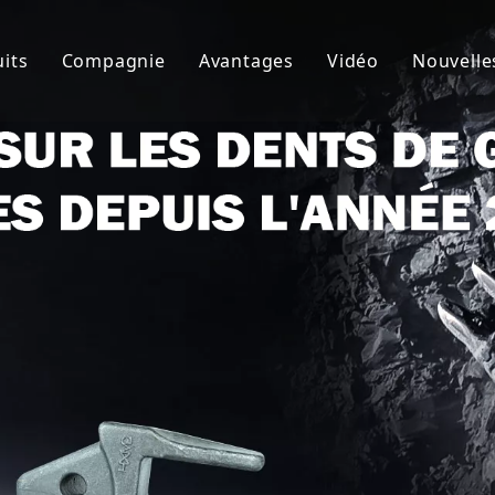
its
Compagnie
Avantages
Vidéo
Nouvelle
de godet
À propos de nous
R&D
Nouve
d'excavatrice
Culture
Production
Proje
teur de dents de godet
FAQ
Service
 accessoires d'excavatrice