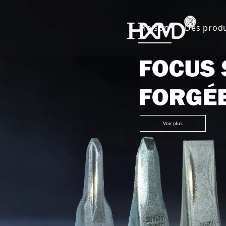
Maison
Des produ
Dents 
Godet 
Adapta
Autres
Voir plus