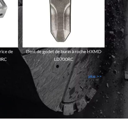
rice de
Dent de godet de burin à roche HXMD
0RC
LD700RC
plus >>