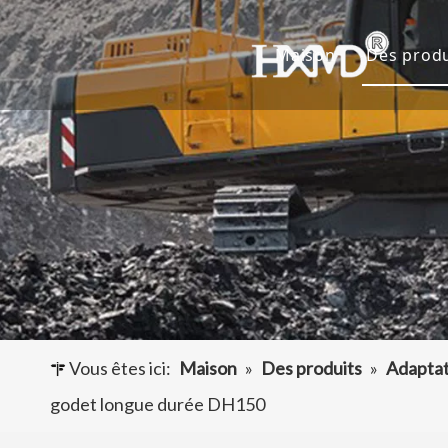
Maison
Des produ
Dents 
Godet 
Adapta
Autres
Vous êtes ici:
Maison
»
Des produits
»
Adaptat
godet longue durée DH150