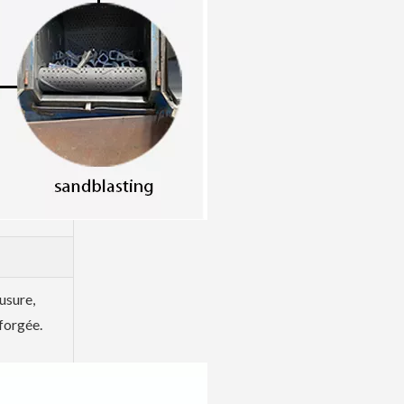
usure,
 forgée.