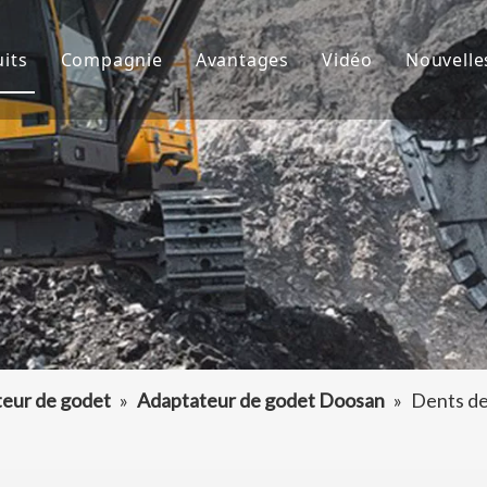
its
Compagnie
Avantages
Vidéo
Nouvelle
de godet
À propos de nous
R&D
Nouve
d'excavatrice
Culture
Production
Proje
teur de dents de godet
FAQ
Service
 accessoires d'excavatrice
eur de godet
»
Adaptateur de godet Doosan
»
Dents de