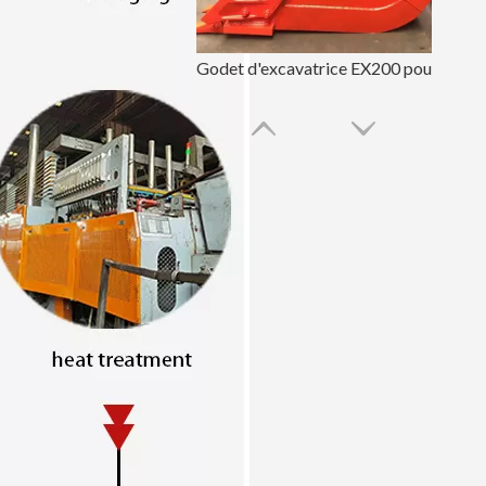
Godet d'excavatrice EX200 pour exploitation minière hydraulique de 60 pouces
Bobcat Rock Godet d'excavatrice de 72 pouces PC70