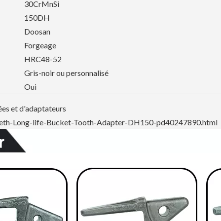
30CrMnSi
150DH
Doosan
Forgeage
HRC48-52
Gris-noir ou personnalisé
Oui
ées et d'adaptateurs
eeth-Long-life-Bucket-Tooth-Adapter-DH150-pd40247890.html