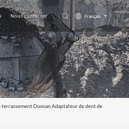
s
Nous contacter
Français
English
lles de la société
العربية
Pусский
ts
Español
Português
 terrassement Doosan Adaptateur de dent de