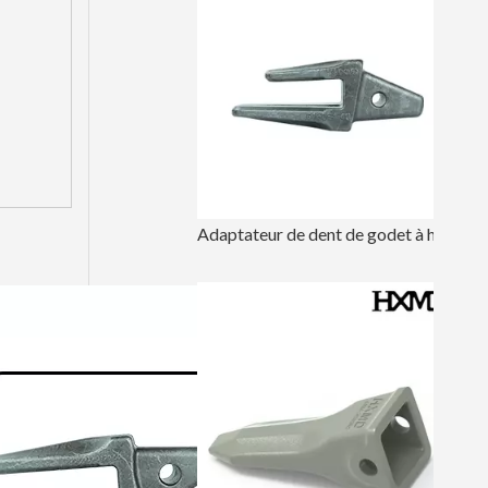
Adaptateur de dent de godet à haute résistance à l'usure pour excavatrice CAT E320