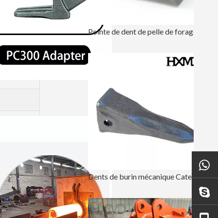
Pointe de dent de pelle de forage de saleté R360 61NA-31310RC
Dents de burin mécanique Caterpillar J250, dent de godet forgée 1U3252RC