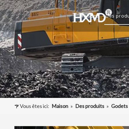
Maison
Des produ
Dents 
Godet 
Adapta
Autres
Vous êtes ici:
Maison
»
Des produits
»
Godets 