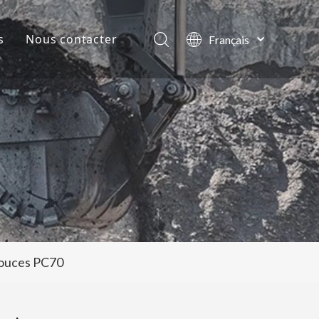
s
Nous contacter
Français
English
lles de la société
العربية
Pусский
ts
Español
Português
pouces PC70