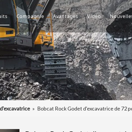
its
Compagnie
Avantages
Vidéo
Nouvelle
de godet
À propos de nous
R&D
Nouve
d'excavatrice
Culture
Production
Proje
teur de dents de godet
FAQ
Service
 accessoires d'excavatrice
d'excavatrice
»
Bobcat Rock Godet d'excavatrice de 72 