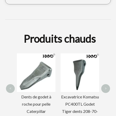
Produits chauds
Pelle avant
Gale
Caterpillar D7R pour
Cate
bulldozer
do
<
>
et à
Excavatrice Komatsu
elle
PC400TL Godet
ar
Tiger dents 208-70-