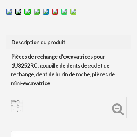
Description du produit
Pièces de rechange d'excavatrices pour
1U3252RC, goupille de dents de godet de
rechange, dent de burin de roche, pièces de
mini-excavatrice
Numéro de pièce :
1U3252RC
Type de dents de godet
Dents de godet forgées
:
Marque compatible :
Excavatrice à chenilles
Processus de
Forger
production:
Dureté:
HRC48-52
Traction :
1450MPA
Impact:
≥20J/
cm
Lester:
6,9 kg
Offrir un service
Oui
personnalisé :
5-7 jours peuvent livrer si
Détail de livraison:
en stock