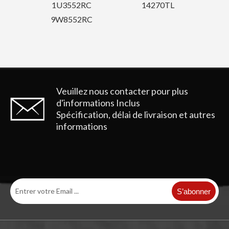
C
14270TL
RC
Veuillez nous contacter pour plus
d'informations
Inclus
Spécification, délai de livraison et autres
informations
S’abonner