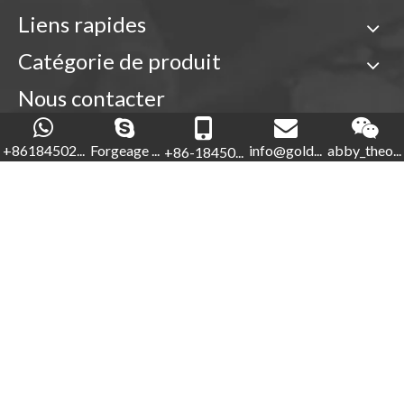
Liens rapides
Catégorie de produit
Nous contacter

+86-18450210854
+86184502...
Forgeage ...
info@gold...
abby_theo...
+86-18450...
Forgeage d'or

+86-592-5760281


+86-18450210854
info@goldforging.com

abby_theone123

Droits d'auteur ©
2022
Xiamen Gold Forging Industry Co.,
Ltd.
Sitemap
.
闽ICP备2023000848