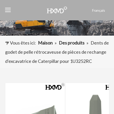
Français
English
العربية
Pусский
Español
Vous êtes ici:
Maison
»
Des produits
»
Dents de
Português
godet de pelle rétrocaveuse de pièces de rechange
d'excavatrice de Caterpillar pour 1U3252RC