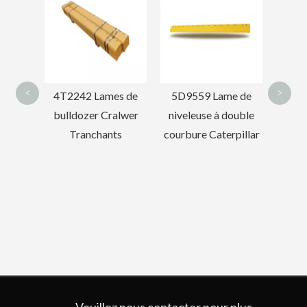
godet
f
<
>
s de
5D9559 Lame de
Pelle de charrue de
alwer
niveleuse à double
machine de
ts
courbure Caterpillar
cultivateur agricole
Veuillez nous contacter pour plus