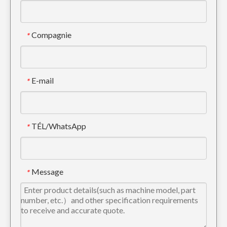
Compagnie
*
E-mail
*
TÉL/WhatsApp
*
Seau bleu durable de boue d'excavatrice 0.93m3 seau de terrassement
Petites dents de godet de pelle rétro Tiger SK350TL 7T3402TL
Message
*