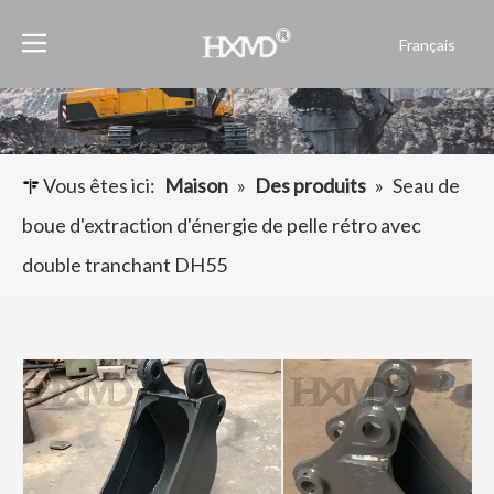
Français
English
العربية
Pусский
Español
Vous êtes ici:
Maison
»
Des produits
»
Seau de
Português
boue d'extraction d'énergie de pelle rétro avec
double tranchant DH55