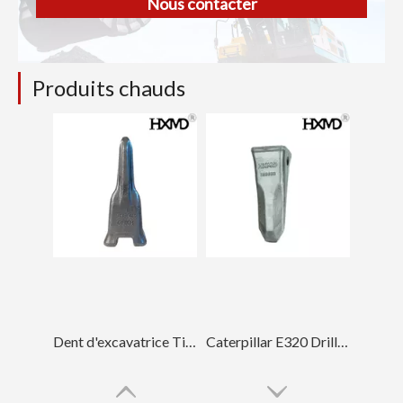
Nous contacter
Produits chauds
Dent d'excavatrice Tiger Construction DH220 2713-1217TL
Caterpillar E320 Drilling Rock Chisel Dent de godet 1U3352RC