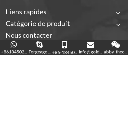
Liens rapides
Catégorie de produit
Nous contacter

+86-18450210854
+86184502...
Forgeage ...
info@gold...
abby_theo...
+86-18450...
Forgeage d'or

+86-592-5760281


+86-18450210854
info@goldforging.com

abby_theone123

Droits d'auteur ©
2022
Xiamen Gold Forging Industry Co.,
Ltd.
Sitemap
.
闽ICP备2023000848