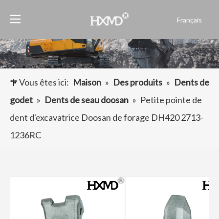
Français
English
العربية
Pусский
Español
Vous êtes ici:
Maison
»
Des produits
»
Dents de
Português
godet
»
Dents de seau doosan
»
Petite pointe de
dent d'excavatrice Doosan de forage DH420 2713-
1236RC