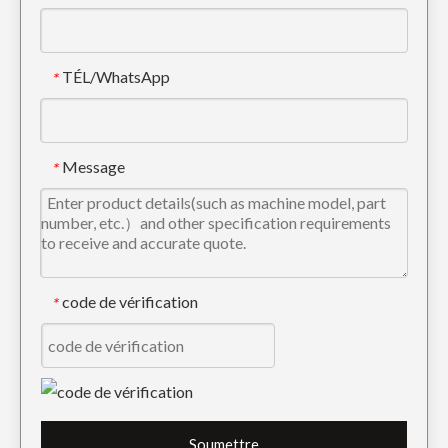
TÉL/WhatsApp
*
Dents de godet d'excavatrice et adaptateur PC300 207-939-3120-50
Goupille de dents de godet d'excavatrice
Message
*
code de vérification
*
Soumettre