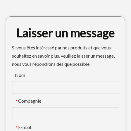
Laisser un message
Si vous êtes intéressé par nos produits et que vous
souhaitez en savoir plus, veuillez laisser un message,
nous vous répondrons dès que possible.
Dent d'excavatrice d'acier allié de chat pour l'ingénierie E320 1U3352RC
Les pièces de rechange d'excavatrice ont forgé les dents de seau PC200RC 205-70-19570RC
Nom
Compagnie
*
E-mail
*