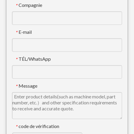
Compagnie
*
E-mail
*
TÉL/WhatsApp
*
Protecteur de chenille en métal Komatsu pour pelle PC60
Carters de chaîne de chenille Caterpillar pour excavatrice E330
Message
*
code de vérification
*