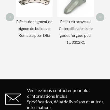
2713-1217RC
<
>
ent de
Pelle rétrocaveuse
ldozer
Caterpillar, dents de
r D85
godet forgées pour
1U3302RC
Garde de voie de chaîne de Komatsu Hyundai pour les pièces de chenille PC400
Garde de piste de chaîne Hyundai de qualité pour excavatrice
Veuillez nous contacter pour plus
d'informations
Inclus
Spécification, délai de livraison et autres
informations