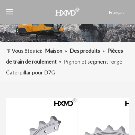
Français
English
العربية
Pусский
Español
Vous êtes ici:
Maison
»
Des produits
»
Pièces
Português
de train de roulement
»
Pignon et segment forgé
Caterpillar pour D7G