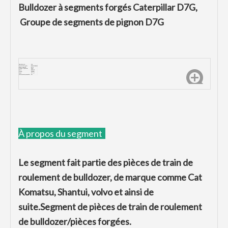
Bulldozer à segments forgés Caterpillar D7G,
Groupe de segments de pignon D7G
Numéro de pièce :
D7G
Type de dents de godet :
Segment de pignon
Marque compatible :
chenille
Processus de production:
Forger
Dureté:
HRC48-52
Traction :
1450MPA
Impact:
≥20J/
cm
Offrir un service personnalisé :
Oui
À propos du segment
Le segment fait partie des pièces de train de
roulement de bulldozer, de marque comme Cat
Komatsu, Shantui, volvo et ainsi de
suite.Segment de pièces de train de roulement
de bulldozer/pièces forgées.