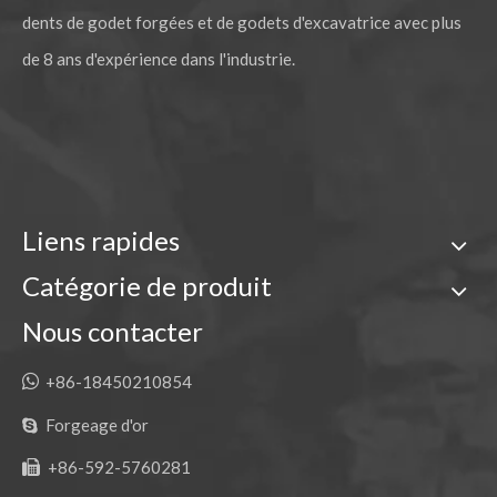
dents de godet forgées et de godets d'excavatrice avec plus
de 8 ans d'expérience dans l'industrie.
Garde de piste de réparation OEM pour pièces de chenilles ZAX360
Garde de piste en métal Kobelco pour pelle SK230
Liens rapides
Catégorie de produit
Nous contacter

+86-18450210854
Forgeage d'or

+86-592-5760281
