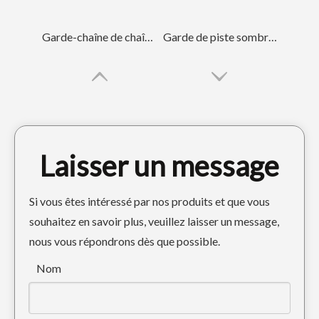
Garde-chaîne de chaîne de Doosan Hyundai pour l'excavatrice DH220
Garde de piste sombre OEM pour pièces de chenille DH820
Laisser un message
Si vous êtes intéressé par nos produits et que vous
souhaitez en savoir plus, veuillez laisser un message,
nous vous répondrons dès que possible.
DOOSAN GRY METAL PROSTY GURD POUR LES PIÈCES DE CRARTIAGE DH300
Garde de piste sombre durable pour excavatrice E320
Nom