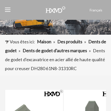
Français
English
العربية
Pусский
Español
Vous êtes ici:
Maison
»
Des produits
»
Dents de
Português
godet
»
Dents de godet d'autres marques
»
Dents
de godet d'excavatrice en acier allié de haute qualité
pour creuser DH280 61N8-31310RC