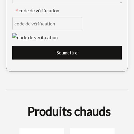
code de vérification
*
Construction en acier allié CAT forgeant la dent de godet E330 1U3452TL
Soumettre
Produits chauds
Gale