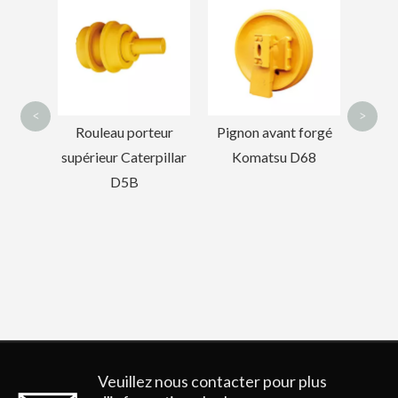
forgé
<
>
t de
Rouleau porteur
Pignon avant forgé
pour
supérieur Caterpillar
Komatsu D68
ce
D5B
ar
45
TL
Veuillez nous contacter pour plus