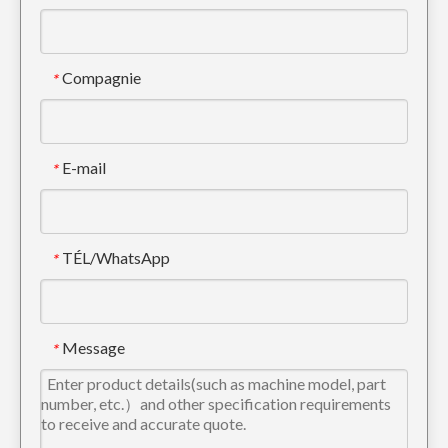
Compagnie
*
E-mail
*
TÉL/WhatsApp
*
Cat Tiger Bucket Dents de godet de pelle sur chenilles E320 1U3352TL
Dents de seau d'excavatrice de tigre de Caterpillar pour creuser E345 1U3552TL
Message
*