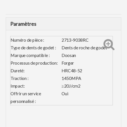
Paramètres
Numéro de pièce :
2713-9038RC
Type de dents de godet :
Dents de roche de godet
Marque compatible :
Doosan
Processus de production:
Forger
Dureté:
HRC48-52
Traction :
1450MPA
Impact:
≥20J/cm2
Offrir un service
Oui
personnalisé :