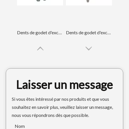
Dents de godet d'excavatrice Tiger de haute qualité pour creuser 2713-1219TL
Dents de godet d'excavatrice Tiger Construction 2713-1217TL
Laisser un message
Si vous êtes intéressé par nos produits et que vous
souhaitez en savoir plus, veuillez laisser un message,
nous vous répondrons dès que possible.
Dents de godet forgées à roche mécanique V210RC
Dents de seau d'excavatrice d'acier allié de chat pour l'ingénierie E330 1U3552RC
Nom