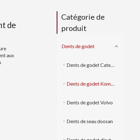
Catégorie de
t de
produit
Dents de godet
ure
ent aux
s
Dents de godet Caterpillar
Dents de godet Komatsu
Dents de godet Volvo
Dents de seau doosan
Dents de godet d'autres marques