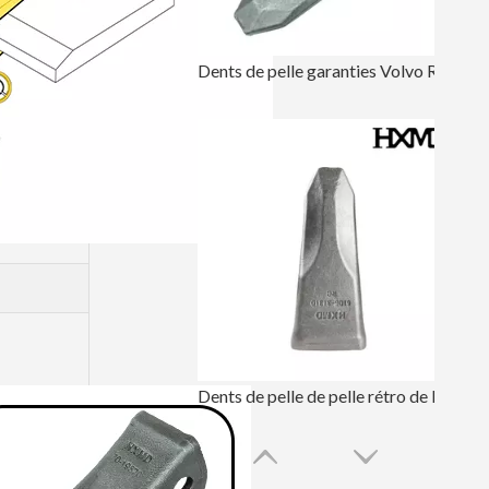
Dents de pelle garanties Volvo Rock V210RC
Dents de pelle de pelle rétro de Hyundai avec des dents de roche 61Q6-31310RC