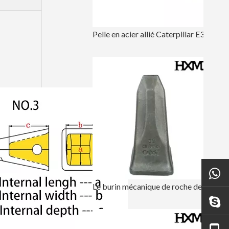
Pelle en acier allié Caterpillar E315 Forged Bucket Tooth 1U3302RC
Le burin mécanique de roche de KOMATSU PC400 a forgé la dent 208-70-14152RC de seau