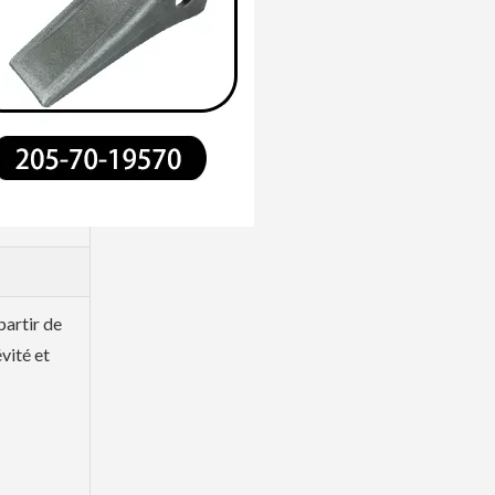
La pelle rétrocaveuse Doosan a forgé les dents de pelle DH150
partir de
vité et