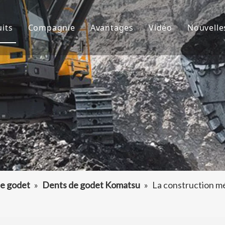
its
Compagnie
Avantages
Vidéo
Nouvelle
de godet
À propos de nous
R&D
Nouve
d'excavatrice
Culture
Production
Proje
teur de dents de godet
FAQ
Service
 accessoires d'excavatrice
e godet
»
Dents de godet Komatsu
»
La construction m