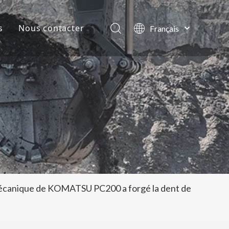
s
Nous contacter
Français
English
lles de la société
العربية
Pусский
ts
Español
Português
écanique de KOMATSU PC200 a forgé la dent de