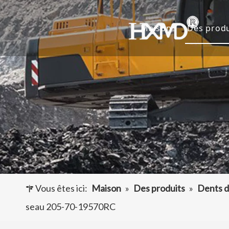
Maison
Des produ
Dents 
Godet 
Adapta
Autres
Vous êtes ici:
Maison
»
Des produits
»
Dents d
seau 205-70-19570RC