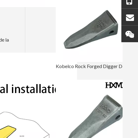
de la
Kobelco Rock Forged Digger Dents SK350 7T3402RC