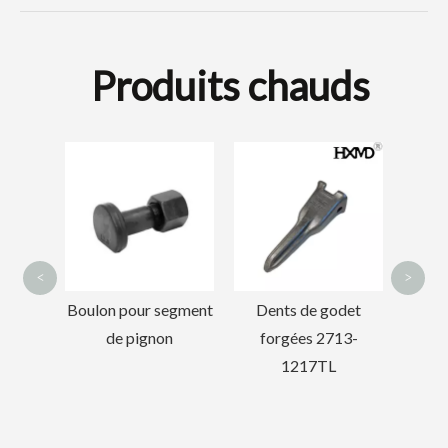
Produits chauds
Dents de seau
d'excavatrice de tigre
rapid
à connexion rapide
de sea
pour creuser DH360
de roc
2713-0032TL
DH
<
>
egment
Dents de godet
n
forgées 2713-
1217TL