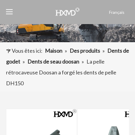
Français
English
العربية
Pусский
Español
Vous êtes ici:
Maison
»
Des produits
»
Dents de
Português
godet
»
Dents de seau doosan
»
La pelle
rétrocaveuse Doosan a forgé les dents de pelle
DH150