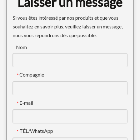
Laisser un message
Si vous êtes intéressé par nos produits et que vous
souhaitez en savoir plus, veuillez laisser un message,
nous vous répondrons dès que possible.
Doosan Bucket Tiger Tooth Adaptateur de dent de godet ISO DH150
Adaptateur de dent de godet longue durée pour pelle robuste Komatsu PC100
Nom
Compagnie
*
E-mail
*
TÉL/WhatsApp
*
Construction compacte Godet d'excavatrice de 60 pouces Hitachi