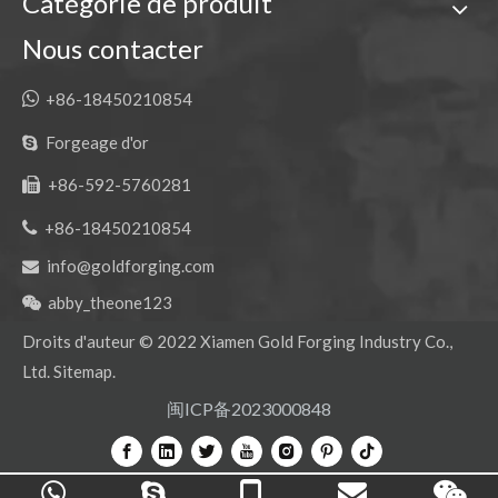
Catégorie de produit
Nous contacter

+86-18450210854
Forgeage d'or

+86-592-5760281


+86-18450210854
info@goldforging.com

abby_theone123

Droits d'auteur ©
2022
Xiamen Gold Forging Industry Co.,
Ltd.
Sitemap
.
闽ICP备2023000848