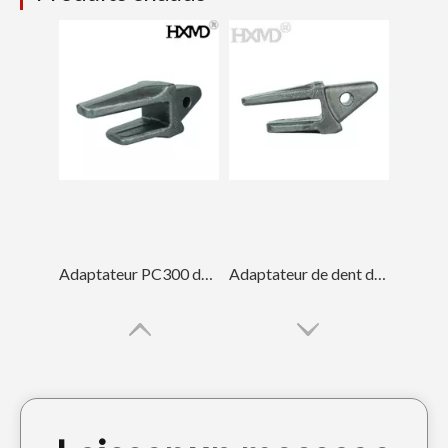
Adaptateur PC300 de dent de seau de haute résistance d'excavatrice d'acier allié
Adaptateur de dent de godet TrackHoe en acier en alliage