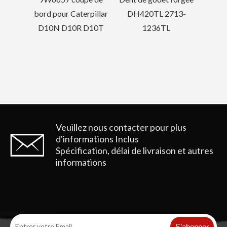
rpillar
DH420TL 2713-
D10T
1236TL
Veuillez nous contacter pour plus
d'informations
Inclus
Spécification, délai de livraison et autres
informations
S’abonner