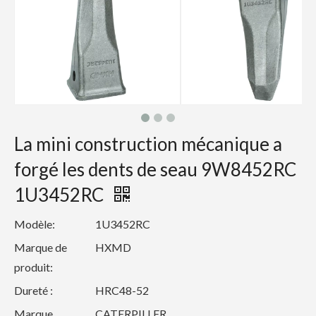
La mini construction mécanique a
forgé les dents de seau 9W8452RC
1U3452RC
Modèle:
1U3452RC
Marque de
HXMD
produit:
Dureté :
HRC48-52
Marque
CATERPILLER