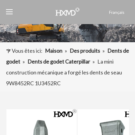
Français
English
العربية
Pусский
Español
Vous êtes ici:
Maison
»
Des produits
»
Dents de
Português
godet
»
Dents de godet Caterpillar
»
La mini
construction mécanique a forgé les dents de seau
9W8452RC 1U3452RC