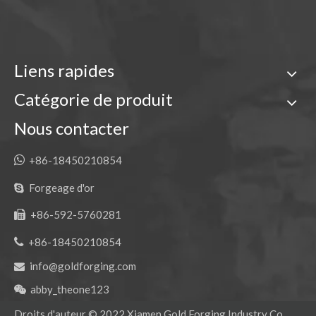
Liens rapides
Catégorie de produit
Nous contacter

+86-18450210854
Forgeage d'or

+86-592-5760281


+86-18450210854
info@goldforging.com

abby_theone123

Droits d'auteur ©
2022
Xiamen Gold Forging Industry Co.,