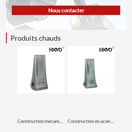
Nous contacter
Produits chauds
Construction mécanique Komatsu PC200 forgeant la dent de godet 205-70-19570
Construction en acier allié CAT Dent de godet forgée 1U3352