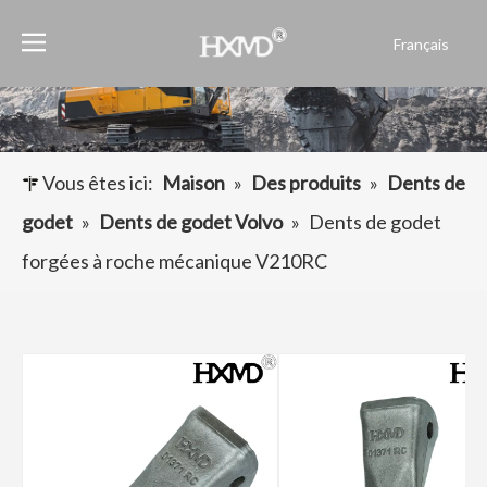
Français
English
العربية
Pусский
Español
Vous êtes ici:
Maison
»
Des produits
»
Dents de
Português
godet
»
Dents de godet Volvo
»
Dents de godet
forgées à roche mécanique V210RC