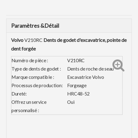
Paramètres &Détail
Volvo
V210RC
Dents de godet d'excavatrice, pointe de
dent forgée
Numéro de pièce :
V210RC
Type de dents de godet :
Dents de roche de seau
Marque compatible :
Excavatrice Volvo
Processus de production:
Forgeage
Dureté:
HRC48-52
Offrez un service
Oui
personnalisé :