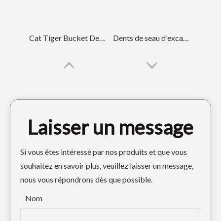
Cat Tiger Bucket Dents de godet de pelle sur chenilles E320 1U3352TL
Dents de seau d'excavatrice d'acier allié de chat pour l'ingénierie E330 1U3552RC
Laisser un message
Si vous êtes intéressé par nos produits et que vous
souhaitez en savoir plus, veuillez laisser un message,
nous vous répondrons dès que possible.
Dents de godet forgées par roche en acier allié personnalisées 7T3402RC
Construction en acier allié CAT Dent de godet forgée 1U3352
Nom