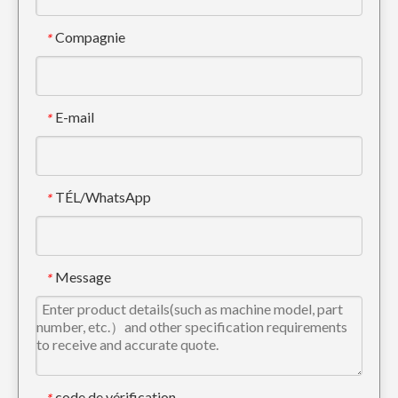
Compagnie
*
E-mail
*
TÉL/WhatsApp
*
Les dents de ciseau à roche en acier allié CAT ont forgé la dent de seau 1U3352RC
Construction mécanique Komatsu PC200 forgeant la dent de godet 205-70-19570
Message
*
code de vérification