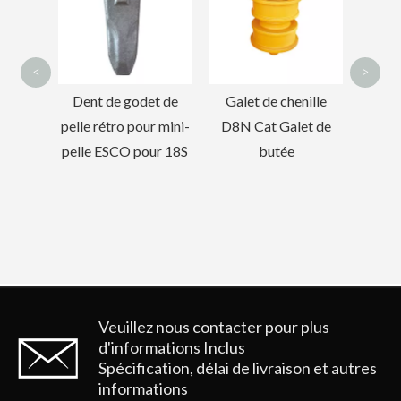
bulldozer pour D9N
do
D9R
<
>
et de
Galet de chenille
r mini-
D8N Cat Galet de
ur 18S
butée
Veuillez nous contacter pour plus
d'informations
Inclus
Spécification, délai de livraison et autres
informations