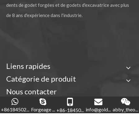
dents de godet forgées et de godets d'excavatrice avec plus
de 8 ans d'expérience dans l'industrie.
Liens rapides
Catégorie de produit
Nous contacter

+86-18450210854
+86184502...
Forgeage ...
info@gold...
abby_theo...
+86-18450...
Forgeage d'or

+86-592-5760281
