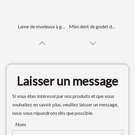
Lame de niveleuse à godet à direction à glissement résistante à l'usure 6j2376
Mini dent de godet de pelle rétro de forage DH300 2713-1219RC
Laisser un message
Si vous êtes intéressé par nos produits et que vous
souhaitez en savoir plus, veuillez laisser un message,
nous vous répondrons dès que possible.
Lame de niveleuse en acier au carbone de 19 mm pour rétrocaveuse 4T2233
Seau résistant adapté aux besoins du client de JCB de petit seau de sable
Nom