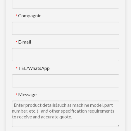
Compagnie
*
E-mail
*
TÉL/WhatsApp
*
Mini pointe de dent d'excavatrice de forage SY65 12076809
Cat Tiger Trackhoe Dent de godet E330 1U3452TL
Message
*