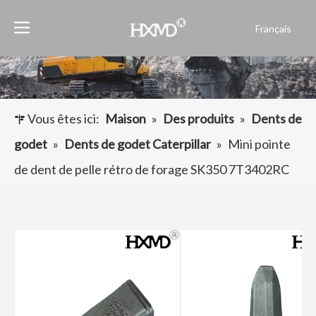
Français
English
العربية
Pусский
Español
Vous êtes ici:
Maison
»
Des produits
»
Dents de
Português
godet
»
Dents de godet Caterpillar
»
Mini pointe
de dent de pelle rétro de forage SK350 7T3402RC