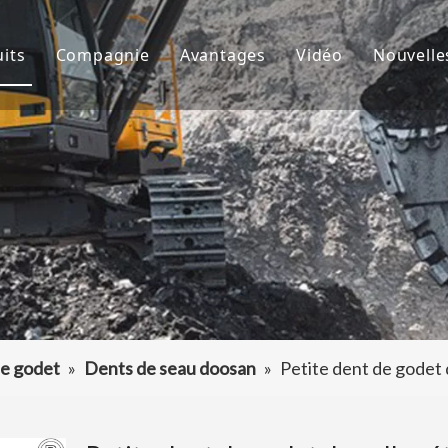
its
Compagnie
Avantages
Vidéo
Nouvelle
de godet
À propos de nous
R&D
Nouve
d'excavatrice
Culture
Production
Proje
teur de dents de godet
FAQ
Service
 accessoires d'excavatrice
e godet
»
Dents de seau doosan
»
Petite dent de godet