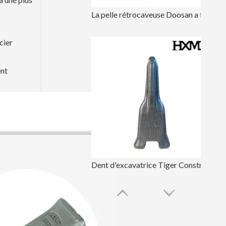
La pelle rétrocaveuse Doosan a forgé les dents de pelle DH150
cier
ent
Dent d'excavatrice Tiger Construction DH220 2713-1217TL