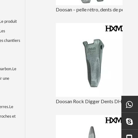
Doosan – pelle rétro, dents de pelle résistantes à l'usure, DH420
.Le produit
Les
es chantiers
charbon.Le
ir une
Doosan Rock Digger Dents DH220 2713-1217RC
erres.Le
 roches et