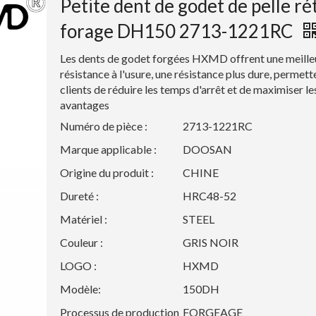
Petite dent de godet de pelle ré
forage DH150 2713-1221RC
Les dents de godet forgées HXMD offrent une meille
résistance à l'usure, une résistance plus dure, permett
clients de réduire les temps d'arrêt et de maximiser le
avantages
Numéro de pièce :
2713-1221RC
Marque applicable :
DOOSAN
Origine du produit :
CHINE
Dureté :
HRC48-52
Matériel :
STEEL
Couleur :
GRIS NOIR
LOGO :
HXMD
Modèle:
150DH
Processus de production
FORGEAGE