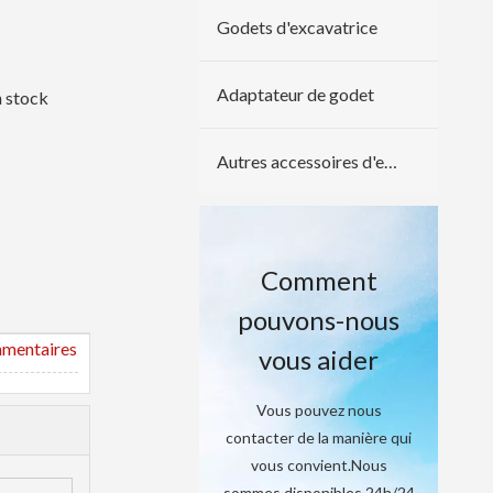
Godets d'excavatrice
Adaptateur de godet
en stock
Autres accessoires d'excavatrice
Comment
pouvons-nous
mmentaires
vous aider
Vous pouvez nous
contacter de la manière qui
vous convient.Nous
sommes disponibles 24h/24