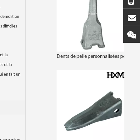
s
 démolition
difficiles
et la
Dents de pelle personnalisées pour excavatrice Doosan DH420TL
es et la
ui en fait un
a une plus