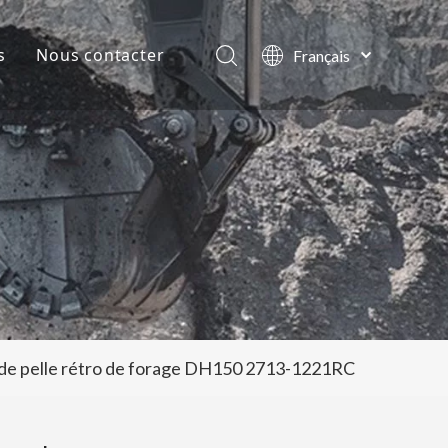
s
Nous contacter
Français
English
lles de la société
العربية
Pусский
ts
Español
Português
 de pelle rétro de forage DH150 2713-1221RC