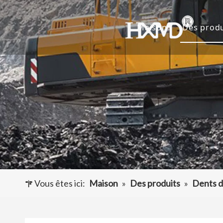
Maison
Des produ
Dents 
Godet 
Adapta
Autres
Vous êtes ici:
Maison
»
Des produits
»
Dents d