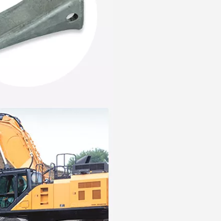
Dent de godet d'excavatrice Tiger Doosan DH420 2713-1236TL