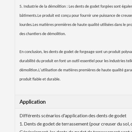
5. Industrie de la démolition : Les dents de godet forgées sont égale
bâtiments.Le produit est conçu pour fournir une puissance de creusem
lourdes.Les matières premières de haute qualité utilisées dans le proc
des chantiers de démolition.
En conclusion, les dents de godet de forgeage sont un produit polyvale
durabilité du produit en font un outil essentiel pour les industries tel
démolition.L'utilisation de matières premières de haute qualité garant
produit fiable et durable.
Application
Différents scénarios d'application des dents de godet
1. Dents de godet de terrassement (pour creuser du sol, d
Généralement, les dents de godet de terrassement sont a