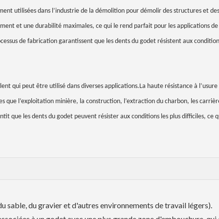
ment utilisées dans l’industrie de la démolition pour démolir des structures et de
ent et une durabilité maximales, ce qui le rend parfait pour les applications de
essus de fabrication garantissent que les dents du godet résistent aux conditions 
nt qui peut être utilisé dans diverses applications.La haute résistance à l’usure 
les que l’exploitation minière, la construction, l’extraction du charbon, les carrièr
it que les dents du godet peuvent résister aux conditions les plus difficiles, ce q
u sable, du gravier et d'autres environnements de travail légers).
ssociées à un godet avec une plus grande zone d'embouchure, qui 