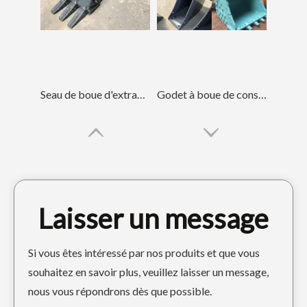
Seau de boue d'extraction d'énergie de pelle rétro avec double tranchant DH55
Godet à boue de construction robuste avec Caterpillar E307
Laisser un message
Si vous êtes intéressé par nos produits et que vous
souhaitez en savoir plus, veuillez laisser un message,
nous vous répondrons dès que possible.
Seau squelette noir ODM pour Sany215
Caterpillar E345 de seau de boue de évaluation de longue durée de vie de rendement élevé