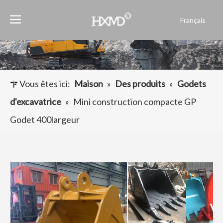
Français
English
العربية
Pусский
Español
Vous êtes ici:
Maison
»
Des produits
»
Godets
Português
d'excavatrice
»
Mini construction compacte GP
Godet 400largeur