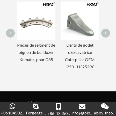
Dents de godet
Seau d
d'excavatrice pour
Komatsu PC200
d'
<
>
ent de
Dents de godet
ldozer
d'excavatrice
r D85
Caterpillar OEM
J250 1U3252RC
Veuillez nous contacter pour plus
d'informations
Inclus
+86184502...
Forgeage ...
info@gold...
abby_theo...
+86-18450...
Spécification, délai de livraison et autres