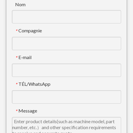
Nom
Compagnie
*
E-mail
*
TÉL/WhatsApp
*
Seau squelette soudé portable pour Sany215
Mini godet à boue inclinable 6-8 tonnes
Message
*