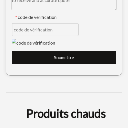
code de vérification
*
Dent d'excavatrice Quick Connect Tiger Construction PC300 207-70-14151TL
Godet de chargement universel de taille moyenne EX120, largeur 500
Soumettre
Produits chauds
Cat Tiger Trackhoe Dent de godet E330 1U3452TL
Mini godet de boue de défrichement à haute efficacité