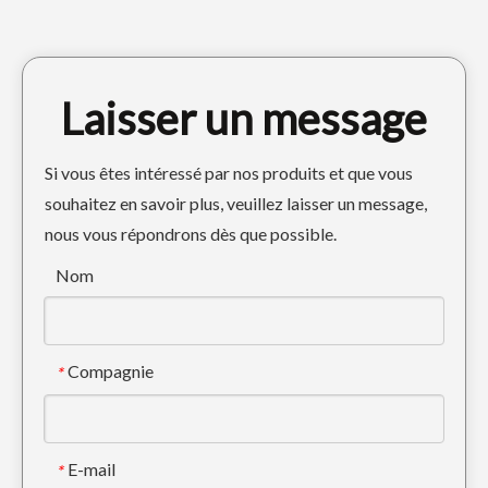
Laisser un message
Si vous êtes intéressé par nos produits et que vous
souhaitez en savoir plus, veuillez laisser un message,
nous vous répondrons dès que possible.
Dents de tigre en acier allié de précision, dents de seau forgées 7T3402TL
Dents de godet forgées par roche en acier allié personnalisées 7T3402RC
Nom
Compagnie
*
E-mail
*