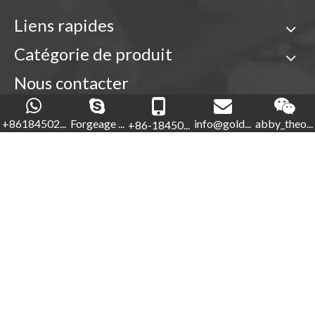
Liens rapides
Catégorie de produit
Nous contacter

+86-18450210854
+86184502...
Forgeage ...
info@gold...
abby_theo...
+86-18450...
Forgeage d'or

+86-592-5760281


+86-18450210854
info@goldforging.com

abby_theone123

Droits d'auteur ©
2022
Xiamen Gold Forging Industry Co.,
Ltd.
Sitemap
.
闽ICP备2023000848