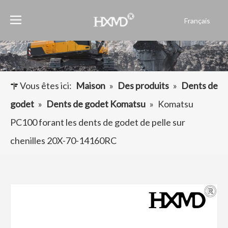
Français
English
العربية
Pусский
Español
Vous êtes ici:
Maison
»
Des produits
»
Dents de
Português
godet
»
Dents de godet Komatsu
»
Komatsu
PC100 forant les dents de godet de pelle sur
chenilles 20X-70-14160RC