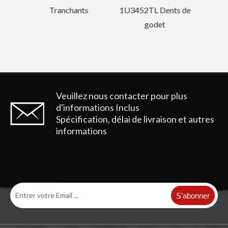
ts
1U3452TL Dents de
godet
Doosan Bucket Tiger Tooth Adaptateur de dent de godet ISO DH150
Veuillez nous contacter pour plus
d'informations
Inclus
Spécification, délai de livraison et autres
informations
S’abonner