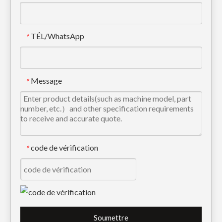
TÉL/WhatsApp
*
Dents de pelle personnalisées Rock en acier allié 6Y3222RC
Pelle en acier allié Caterpillar E315 Forged Bucket Tooth 1U3302RC
Message
*
code de vérification
*
La construction mécanique de KOMATSU PC200 a forgé la dent de seau 205-70-19570RC
Adaptateur de dent de godet haute résistance Doosan Bucket Tiger Tooth DH220
Soumettre