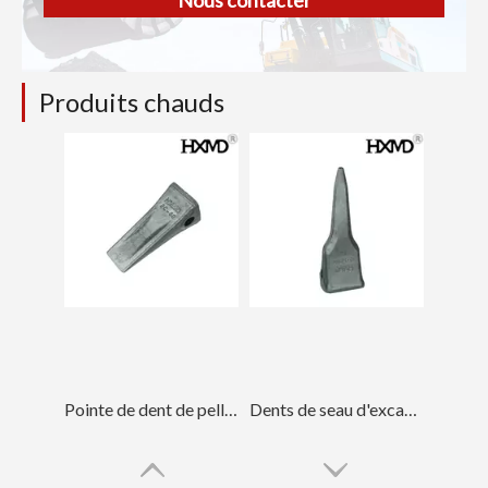
Produits chauds
Pointe de dent de pelle de forage Komatsu PC60
Dents de seau d'excavatrice de tigre de KOMATSU PC300 pour l'ingénierie 207-70-14151TL