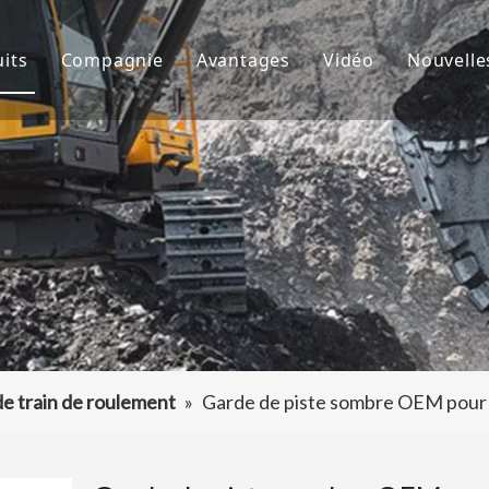
its
Compagnie
Avantages
Vidéo
Nouvelle
de godet
À propos de nous
R&D
Nouve
d'excavatrice
Culture
Production
Proje
teur de dents de godet
FAQ
Service
 accessoires d'excavatrice
de train de roulement
»
Garde de piste sombre OEM pour 