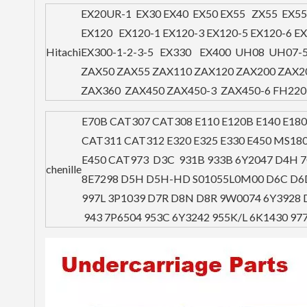
EX20UR-1 EX30 EX40 EX50 EX55 ZX55 EX55
EX120 EX120-1 EX120-3 EX120-5 EX120-6 E
Hitachi
EX300-1-2-3-5 EX330 EX400 UH08 UH07
ZAX50 ZAX55 ZAX110 ZAX120 ZAX200 ZAX2
ZAX360 ZAX450 ZAX450-3 ZAX450-6 FH220
E70B CAT307 CAT308 E110 E120B E140 E180
CAT311 CAT312 E320 E325 E330 E450 MS18
E450 CAT973 D3C 931B 933B 6Y2047 D4H 
chenille
8E7298 D5H D5H-HD S01055L0M00 D6C D6D
997L 3P1039 D7R D8N D8R 9W0074 6Y3928
943 7P6504 953C 6Y3242 955K/L 6K1430 97