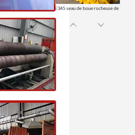
E345 seau de boue rocheuse de taille moyenne lourde
Godet à boue de roche noire à haute efficacité E336