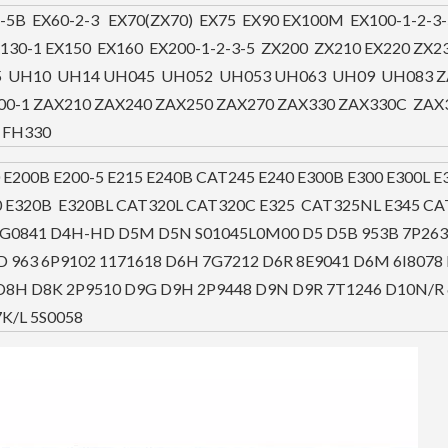
-5B EX60-2-3 EX70(ZX70) EX75 EX90 EX100M EX100-1-2-3
X130-1 EX150 EX160 EX200-1-2-3-5 ZX200 ZX210 EX220 ZX
-5 UH10 UH14 UH045 UH052 UH053 UH063 UH09 UH083 Z
00-1 ZAX210 ZAX240 ZAX250 ZAX270 ZAX330 ZAX330C ZAX
 FH330
 E200B E200-5 E215 E240B CAT245 E240 E300B E300 E300L E
0 E320B E320BL CAT320L CAT320C E325 CAT325NL E345 CA
7G0841 D4H-HD D5M D5N S01045L0M00 D5 D5B 953B 7P263
 963 6P9102 1171618 D6H 7G7212 D6R 8E9041 D6M 6I8078
 D8H D8K 2P9510 D9G D9H 2P9448 D9N D9R 7T1246 D10N/R
7K/L 5S0058