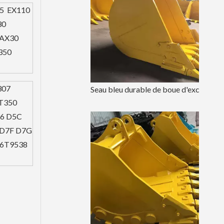
-5 EX110
230
AX30
350
307
Seau bleu durable de boue d'excavatrice 0.93m3 seau de terrassement
T350
6 D5C
 D7F D7G
 6T9538