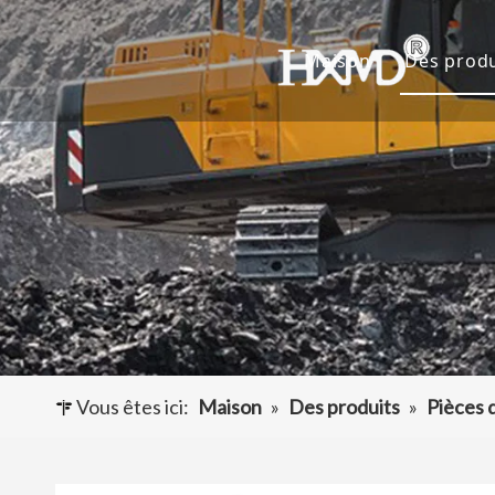
Maison
Des produ
Dents 
Godet 
Adapta
Autres
Vous êtes ici:
Maison
»
Des produits
»
Pièces 