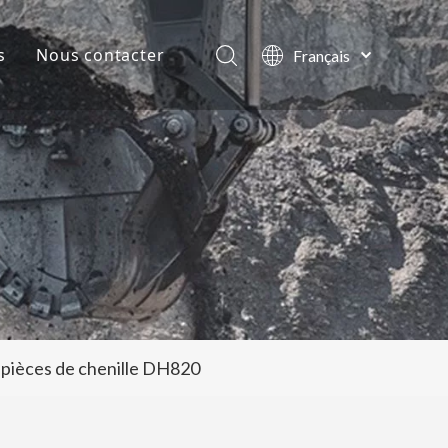
s
Nous contacter
Français
English
lles de la société
العربية
Pусский
ts
Español
Português
pièces de chenille DH820