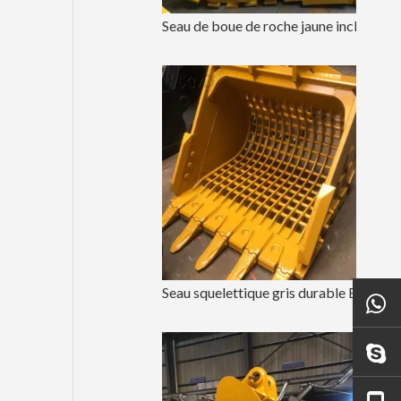
Seau de boue de roche jaune inclinable Seau de roche E320 1.0m3
Seau squelettique gris durable E320 1.0m3 d'usine