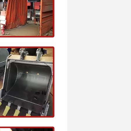
Godet rouge dur de chargement de boue EX120 500Width, godet de terrassement