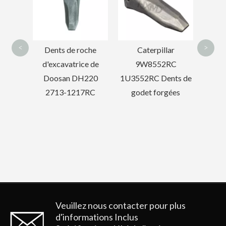
d'exca
<
>
et de
Dents de roche
Caterpillar
s de
d'excavatrice de
9W8552RC
ent
Doosan DH220
1U3552RC Dents de
200RC
2713-1217RC
godet forgées
es
e sur
Veuillez nous contacter pour plus
d'informations
Inclus