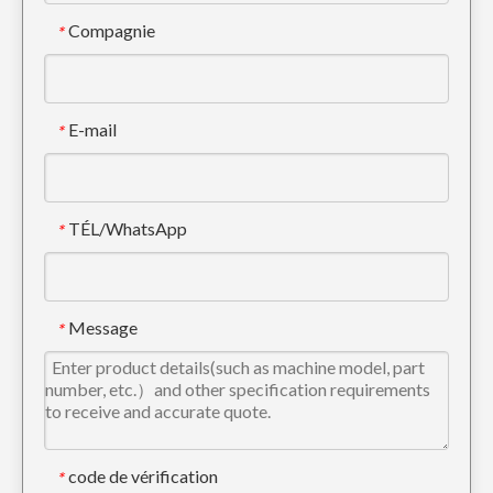
Compagnie
*
E-mail
*
TÉL/WhatsApp
*
Adaptateur de godet forgé PC200
Adaptateur de godet forgé DH220
Message
*
code de vérification
*