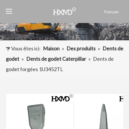
Français
English
العربية
Pусский
Español
Vous êtes ici:
Maison
»
Des produits
»
Dents de
Português
godet
»
Dents de godet Caterpillar
»
Dents de
godet forgées 1U3452TL