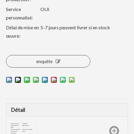
Service
OUI
personnalisé:
Délai de mise en
5-7 jours peuvent livrer si en stock
œuvre:
enquête
Détail
Numéro de pièce :
1U3452TL
Type de dents de
Dents de tigre
godet :
Marque compatible :
Excavatrice à chenilles
Processus de
Forger
production: