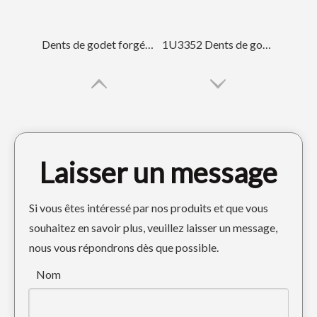
Dents de godet forgées 1U3452RC
1U3352 Dents de godet forgées
Laisser un message
Si vous êtes intéressé par nos produits et que vous
souhaitez en savoir plus, veuillez laisser un message,
nous vous répondrons dès que possible.
Seau squelette noir ODM pour Sany215
Dents de godet d'excavatrice et adaptateur PC300 207-939-3120-50
Nom