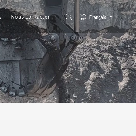
s
Nous contacter
Français
English
lles de la société
العربية
Pусский
ts
Español
Português