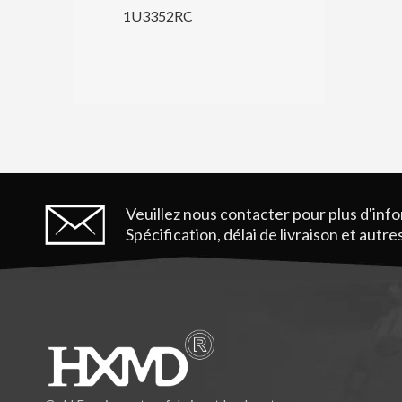
ce de machines
1U3352RC
ion mini ont
ents de godet
RC
Veuillez nous contacter pour plus d'inf
Spécification, délai de livraison et autr