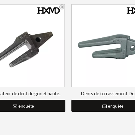
ateur de dent de godet haute
Dents de terrassement D
nce Doosan Bucket Tiger Tooth
Adaptateur de dent de godet
DH220
enquête
durée DH150
enquête