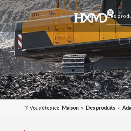
Maison
Des produ
Dents 
Godet 
Adapta
Autres
Vous êtes ici:
Maison
»
Des produits
»
Ada