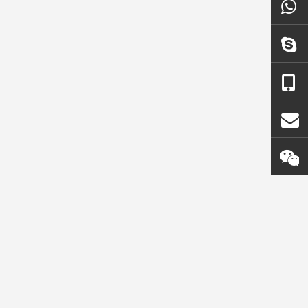
enille
Petite pointe de dent de
Point de dent d'excavatr
 PC60
pelle rétro Tiger
Mini Tiger SK350
14553244TL
7T3402TL