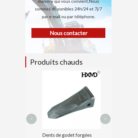
manière qui vous convient.Nous
sommes disponibles 24h/24 et 7j/7
par e-mail ou par téléphone.
Nous contacter
Produits chauds
Dents de godet
d'excavatrice T
DH220 2713-1
<
>
d'adaptateur
Dents de godet forgées