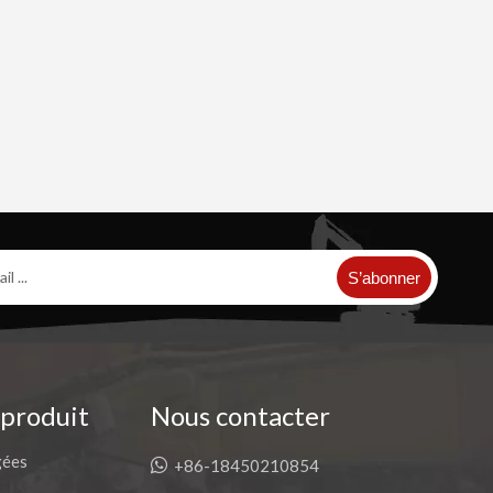
S’abonner
 produit
Nous contacter
gées

+86-18450210854