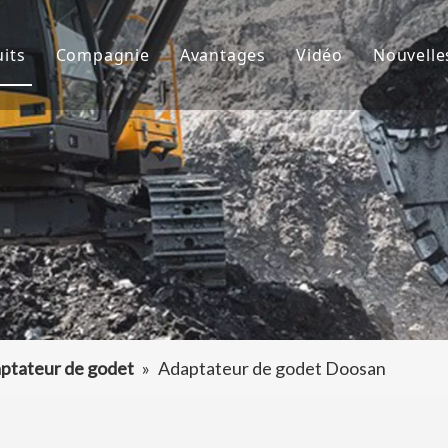
its
Compagnie
Avantages
Vidéo
Nouvelle
de godet
À propos de nous
R&D
Nouve
d'excavatrice
Culture
Production
Proje
teur de dents de godet
FAQ
Service
 accessoires d'excavatrice
ptateur de godet
»
Adaptateur de godet Doosan