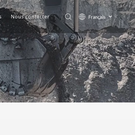
s
Nous contacter
Français
English
lles de la société
العربية
Pусский
ts
Español
Português