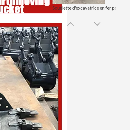
Squelette d'excavatrice en fer pour bâtiment Sany235
Construction squelette Seau de nettoyage de godet d'excavatrice de 12 pouces Sany235