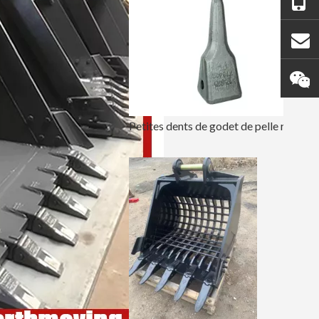
Petites dents de godet de pelle rétro Tiger SK350TL 7T3402TL