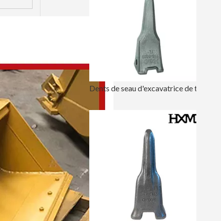
Dents de seau d'excavatrice de tigre à connexion rapide pour creuser DH360 2713-0032TL