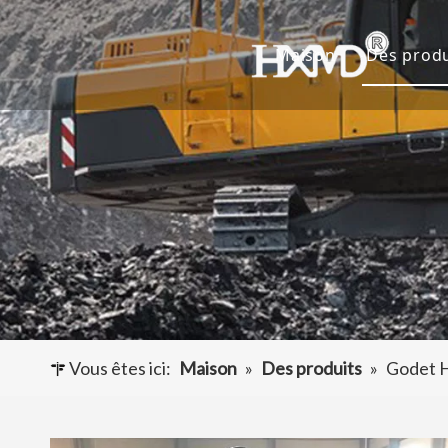
Maison
Des produ
Dents 
Godet 
Adapta
Autres
Vous êtes ici:
Maison
»
Des produits
»
Godet H