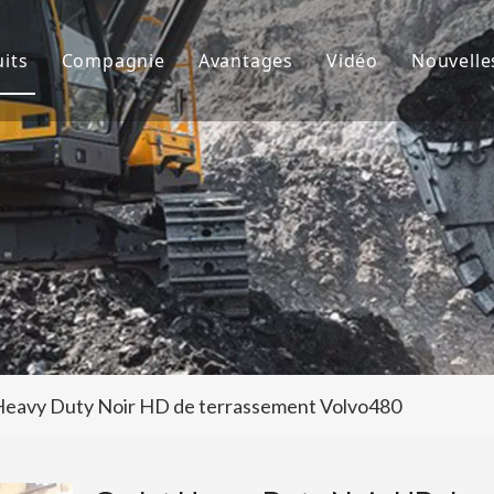
its
Compagnie
Avantages
Vidéo
Nouvelle
de godet
À propos de nous
R&D
Nouve
d'excavatrice
Culture
Production
Proje
teur de dents de godet
FAQ
Service
 accessoires d'excavatrice
eavy Duty Noir HD de terrassement Volvo480