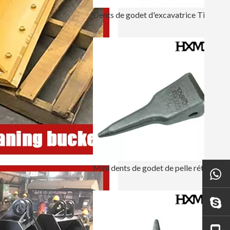
Dents de godet d'excavatrice Tiger Doosan DH220 2713-1217TL
Mini dents de godet de pelle rétro Tiger CAT E325 7T3402TL