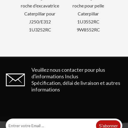
gues
roche d'excavatrice
roche pour pelle
det
Caterpillar pour
Caterpillar
CL
J250/E312
1U3552RC
Dent de godet d'excavatrice Kobelco SK210RC
Dent de godet de pelle rétro pour mini-pelle ESCO pour 18S
1U3252RC
9W8552RC
Veuillez nous contacter pour plus
d'informations
Inclus
Spécification, délai de livraison et autres
informations
S’abonner