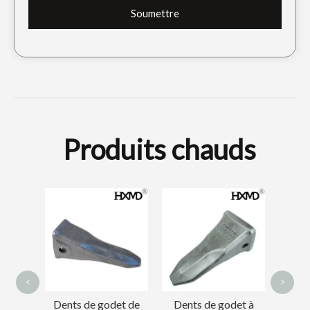
Soumettre
Produits chauds
Dents de godet de pelle rétro de mini forage 25SRC
Dents de godet forgées 18s
Pièce
de
pellet
de g
<
>
veuse
Dents de godet de
Dents de godet à