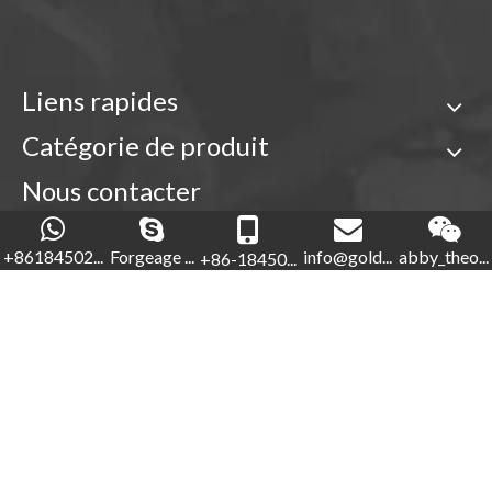
Liens rapides
Catégorie de produit
Nous contacter

+86-18450210854
+86184502...
Forgeage ...
info@gold...
abby_theo...
+86-18450...
Forgeage d'or

+86-592-5760281


+86-18450210854
info@goldforging.com

abby_theone123

Droits d'auteur ©
2022
Xiamen Gold Forging Industry Co.,