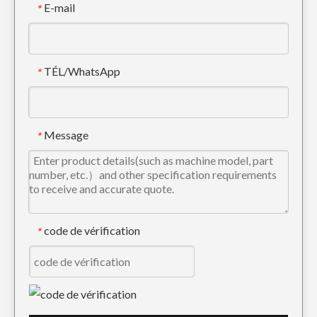
E-mail
*
TÉL/WhatsApp
*
Esco Pelle CE Digger Dents 25SRC
Dent d'excavatrice de roche en acier allié à connexion rapide 18S
Message
*
code de vérification
*
Dents de godet d'excavatrice en acier allié de haute qualité pour creuser DH280 61N8-31310RC
Mini pointe de dent d'excavatrice de forage SY65 12076809