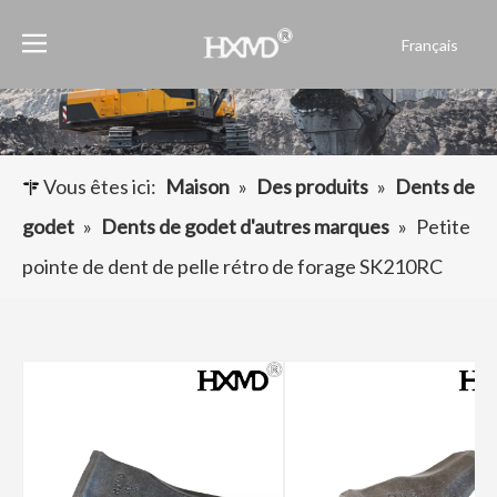
Français
English
العربية
Pусский
Español
Vous êtes ici:
Maison
»
Des produits
»
Dents de
Português
godet
»
Dents de godet d'autres marques
»
Petite
pointe de dent de pelle rétro de forage SK210RC