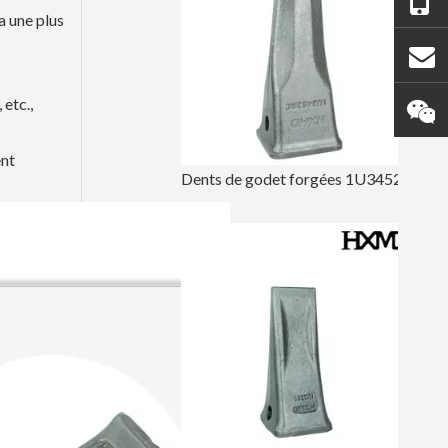
a une plus
 etc.,
ent
Dents de godet forgées 1U3452RC