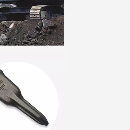
Dents de godet d'excavatrice et adaptateur PC300 207-939-3120-50