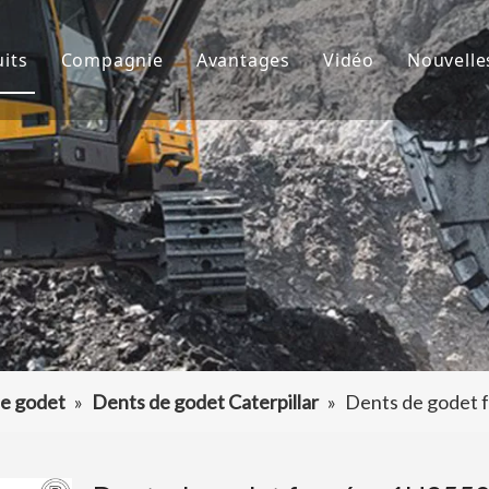
its
Compagnie
Avantages
Vidéo
Nouvelle
de godet
À propos de nous
R&D
Nouve
d'excavatrice
Culture
Production
Proje
teur de dents de godet
FAQ
Service
 accessoires d'excavatrice
e godet
»
Dents de godet Caterpillar
»
Dents de godet