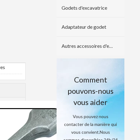
Godets d'excavatrice
Adaptateur de godet
Autres accessoires d'excavatrice
res
Comment
pouvons-nous
vous aider
Vous pouvez nous
contacter de la manière qui
vous convient.Nous
sommes disponibles 24h/24