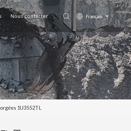
s
Nous contacter
Français
English
lles de la société
العربية
Pусский
ts
Español
Português
 forgées 1U3552TL