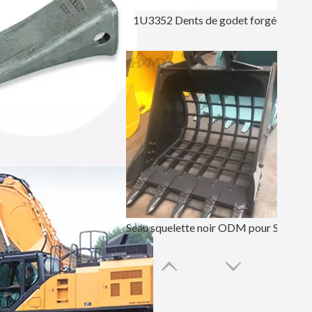
1U3352 Dents de godet forgées
Seau squelette noir ODM pour Sany215