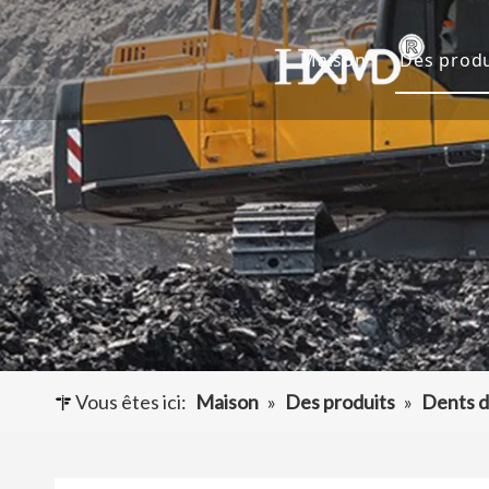
Maison
Des produ
Dents 
Godet 
Adapta
Autres
Vous êtes ici:
Maison
»
Des produits
»
Dents d