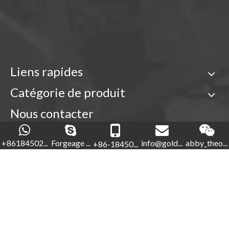
Liens rapides
Garde de piste de réparation OEM pour pièces de chenilles ZAX360
Garde de piste en métal Kobelco pour pelle SK230
Catégorie de produit
Nous contacter

+86-18450210854
+86184502...
Forgeage ...
info@gold...
abby_theo...
+86-18450...
Forgeage d'or

+86-592-5760281


+86-18450210854
info@goldforging.com

Protecteur de piste sombre durable pour les pièces de chenille E320
Garde-chaîne durable de chaîne de Hyundai pour des pièces de chenille