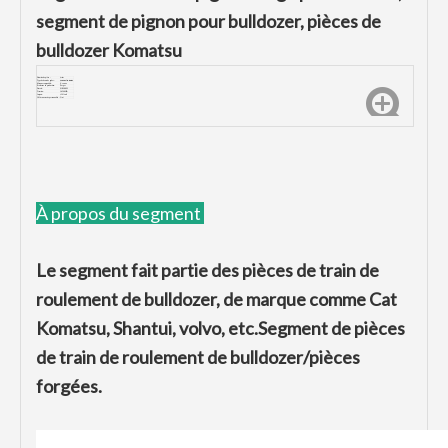
segment de pignon pour bulldozer, pièces de
bulldozer Komatsu
Numéro de pièce :
D6D
Type de dents de godet :
Segment de pignon
Marque compatible :
Komatsu
Processus de production:
Forger
Dureté:
HRC48-52
Traction :
1450MPA
Impact:
≥20J/
cm
Offrir un service personnalisé :
Oui
À propos du segment
Le segment fait partie des pièces de train de
roulement de bulldozer, de marque comme Cat
Komatsu, Shantui, volvo, etc.Segment de pièces
de train de roulement de bulldozer/pièces
forgées.