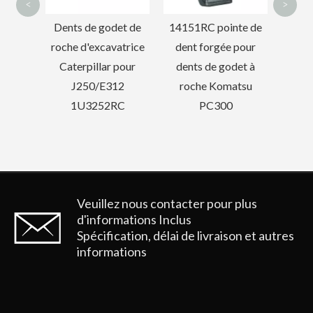
<
>
et de
14151RC pointe de
atrice
dent forgée pour
pour
dents de godet à
12
roche Komatsu
Garde de voie de chaîne de Komatsu Hyundai pour les pièces de chenille PC400
Garde de piste de chaîne Hyundai de qualité pour excavatrice
C
PC300
Veuillez nous contacter pour plus
d'informations
Inclus
Spécification, délai de livraison et autres
informations
Piste de piste pour l'excavatrice DOOSAN DH520
Protecteur de maillon de voie d'excavatrice OEM SK350