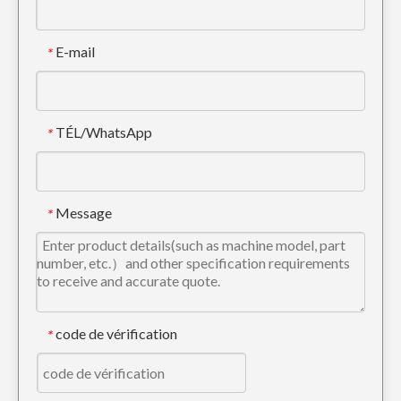
E-mail
*
TÉL/WhatsApp
*
Protecteur de chenille en métal Komatsu pour pelle PC60
Carters de chaîne de chenille Caterpillar pour excavatrice E330
Message
*
code de vérification
*