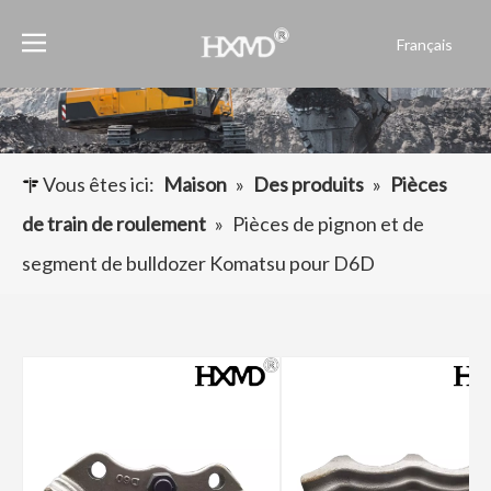
Français
English
العربية
Pусский
Español
Vous êtes ici:
Maison
»
Des produits
»
Pièces
Português
de train de roulement
»
Pièces de pignon et de
segment de bulldozer Komatsu pour D6D