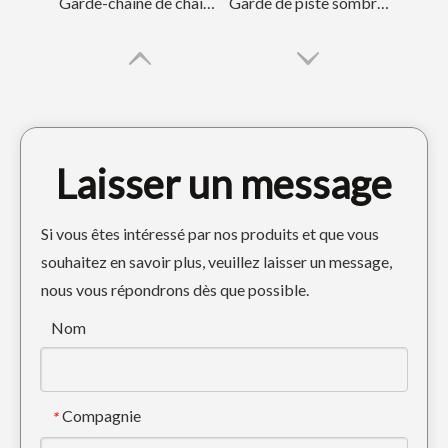
Garde-chaîne de chaîne de Doosan Hyundai pour l'excavatrice DH220
Garde de piste sombre OEM pour pièces de chenille DH820
Laisser un message
Si vous êtes intéressé par nos produits et que vous
souhaitez en savoir plus, veuillez laisser un message,
nous vous répondrons dès que possible.
DOOSAN GRY METAL PROSTY GURD POUR LES PIÈCES DE CRARTIAGE DH300
Garde de piste sombre durable pour excavatrice E320
Nom
Compagnie
*