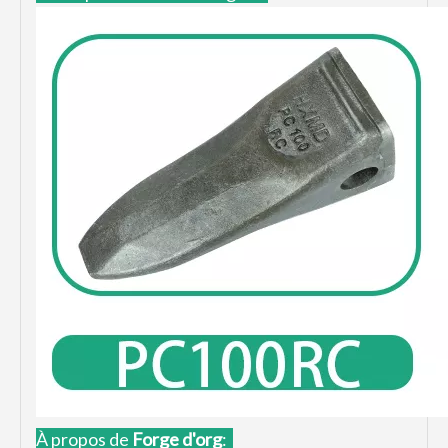
À propos de
Forge d'or
g
: