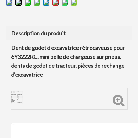
Description du produit
Dent de godet d'excavatrice rétrocaveuse pour
6Y3222RC, mini pelle de chargeuse sur pneus,
dents de godet de tracteur, pièces de rechange
d'excavatrice
Numéro de pièce :
6Y3222RC
Type de dents de godet
Dents de godet forgées
:
Marque compatible :
Excavatrice Komatsu
Processus de
Forger
production:
Dureté:
HRC48-52
Traction :
1450MPA
Impact:
≥20J/
cm
Lester:
6,9 kg
Offrir un service
Oui
personnalisé :
5-7 jours peuvent livrer si
Détail de livraison:
en stock