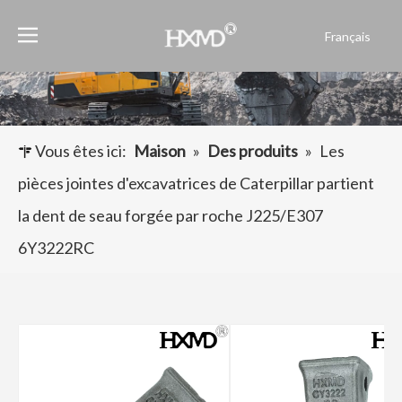
Français
English
العربية
Pусский
Español
Vous êtes ici:
Maison
»
Des produits
»
Les
Português
pièces jointes d'excavatrices de Caterpillar partient
la dent de seau forgée par roche J225/E307
6Y3222RC