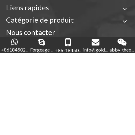
Liens rapides
Catégorie de produit
Nous contacter

+86-18450210854
+86184502...
Forgeage ...
info@gold...
abby_theo...
+86-18450...
Forgeage d'or

+86-592-5760281


+86-18450210854
info@goldforging.com

abby_theone123

Droits d'auteur ©
2022
Xiamen Gold Forging Industry Co.,
Ltd.
Sitemap
.
闽ICP备2023000848