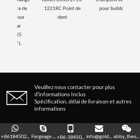
e de
1221RC Point de
pour bulldozer
our
dent
ar
25
L
Veuillez nous contacter pour plus
d'informations
Inclus
Spécification, délai de livraison et autres
informations
+86184502...
Forgeage ...
info@gold...
abby_theo...
+86-18450...