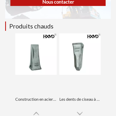
Nous contacter
Produits chauds
Construction en acier allié CAT Dent de godet forgée 1U3352
Les dents de ciseau à roche en acier allié CAT ont forgé la dent de seau 1U3352RC