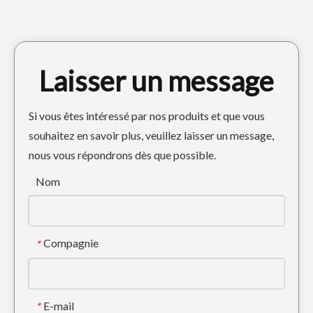
Laisser un message
Si vous êtes intéressé par nos produits et que vous
souhaitez en savoir plus, veuillez laisser un message,
nous vous répondrons dès que possible.
Construction mécanique Komatsu PC200 forgeant la dent de godet 205-70-19570
Dents de burin mécanique Caterpillar J250, dent de godet forgée 1U3252RC
Nom
Compagnie
*
E-mail
*