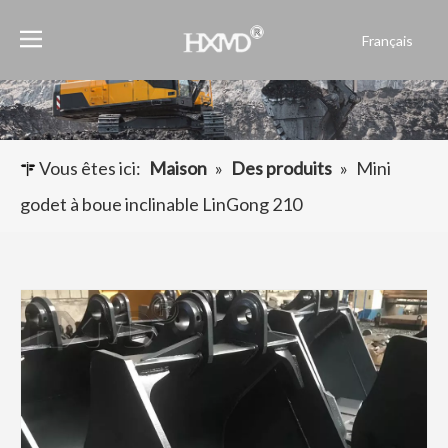
Français
English
العربية
Pусский
Español
Vous êtes ici:
Maison
»
Des produits
»
Mini
Português
godet à boue inclinable LinGong 210