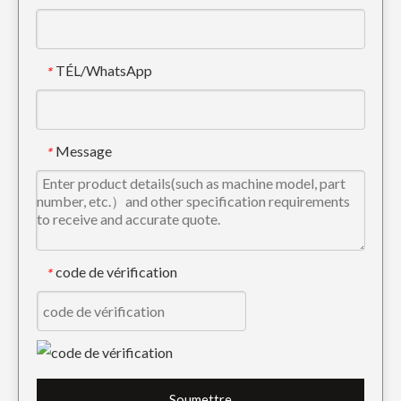
TÉL/WhatsApp
*
La construction mécanique de KOMATSU PC200 a forgé la dent de seau 205-70-19570RC
Pelle en acier allié Caterpillar E315 Forged Bucket Tooth 1U3302RC
Message
*
code de vérification
*
Dents de pelle personnalisées Rock en acier allié 6Y3222RC
Caterpiller Trackhoe Excavator Dents de pelle résistantes à l'usure 1U3202RC
Soumettre