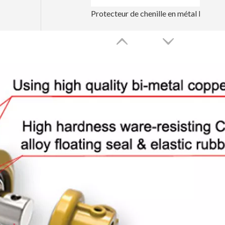
Protecteur de chenille en métal Komatsu pour pelle PC60
Carters de chaîne de chenille Caterpillar pour excavatrice E330