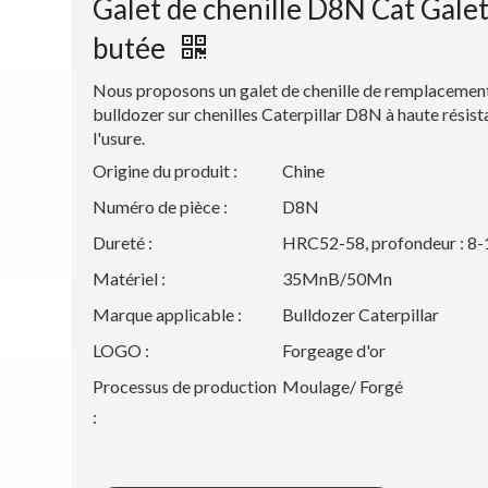
Galet de chenille D8N Cat Galet
butée
Nous proposons un galet de chenille de remplacemen
bulldozer sur chenilles Caterpillar D8N à haute résist
l'usure.
Origine du produit :
Chine
Numéro de pièce :
D8N
Dureté :
HRC52-58, profondeur : 8
Matériel :
35MnB/50Mn
Marque applicable :
Bulldozer Caterpillar
LOGO :
Forgeage d'or
Processus de production
Moulage/ Forgé
: