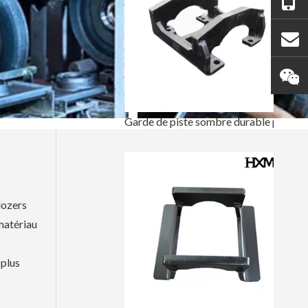
Garde de piste sombre durable pour excavatrice E320
dozers
 matériau
 plus