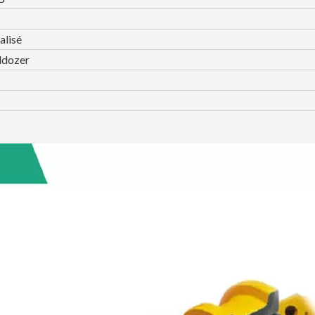
alisé
lldozer