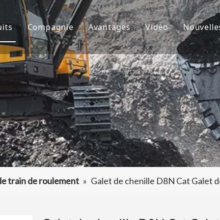
its
Compagnie
Avantages
Vidéo
Nouvelle
de godet
À propos de nous
R&D
Nouve
d'excavatrice
Culture
Production
Proje
teur de dents de godet
FAQ
Service
 accessoires d'excavatrice
de train de roulement
»
Galet de chenille D8N Cat Galet 