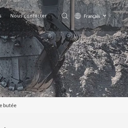
s
Nous contacter
Français
English
lles de la société
العربية
Pусский
ts
Español
Português
de butée