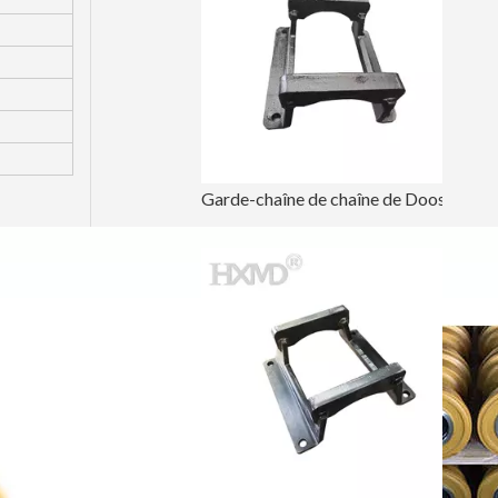
Garde-chaîne de chaîne de Doosan Hyundai pour l'excavatrice DH220