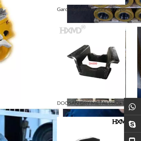
Garde de piste sombre OEM pour pièces de chenille DH820
DOOSAN GRY METAL PROSTY GURD POUR LES PIÈCES DE CRARTIAGE DH300