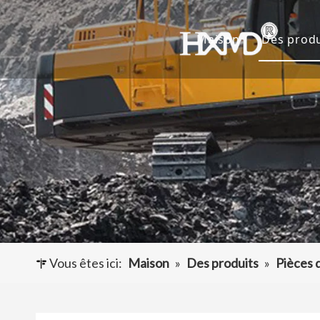
Maison
Des produ
Dents 
Godet 
Adapta
Autres
Vous êtes ici:
Maison
»
Des produits
»
Pièces 