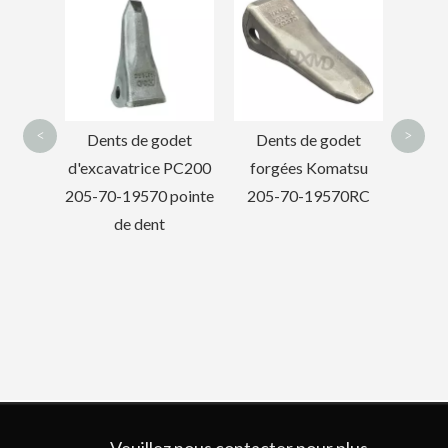
Dent de godet forgée
7T34
2713-1219TL
Den
<
>
odet
Dents de godet
 PC200
forgées Komatsu
pointe
205-70-19570RC
Mini dent de godet de pelle de forage DH360 2713-0032TL
Dents de godet forgées en acier allié de précision 2713-1217RCL
Veuillez nous contacter pour plus