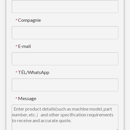
Compagnie
*
E-mail
*
TÉL/WhatsApp
*
Dent d'excavatrice Tiger Construction DH220 2713-1217TL
Dent de godet d'excavatrice Tiger Doosan DH420 2713-1236TL
Message
*