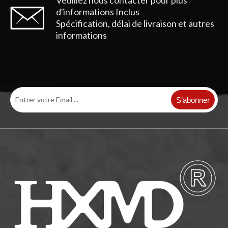
d'informations
Inclus
Spécification, délai de livraison et autres
informations
Dents de godet d'excavatrice Tiger de haute qualité pour creuser 2713-1219TL
Dents de godet d'excavatrice Tiger Construction 2713-1217TL
S’abonner
Connectez rapidement les dents de seau d'excavatrice de roche d'acier allié DH300 2713-1219RC
Dents résistantes DH300 2713-1219RC de seau d'excavatrice de ciseau de roche d'acier allié