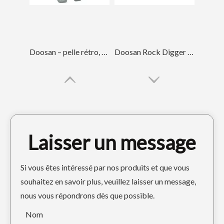
Doosan – pelle rétro, dents de pelle résistantes à l'usure, DH420
Doosan Rock Digger Dents DH220 2713-1217RC
Laisser un message
Si vous êtes intéressé par nos produits et que vous
souhaitez en savoir plus, veuillez laisser un message,
nous vous répondrons dès que possible.
Dents de pelle personnalisées pour excavatrice Doosan DH420TL
La pelle rétrocaveuse Doosan a forgé les dents de pelle DH150
Nom