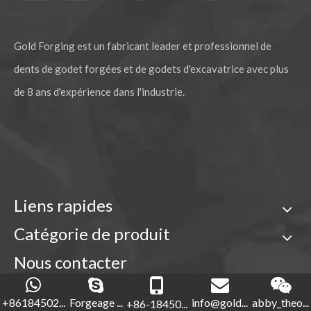
Gold Forging est un fabricant leader et professionnel de
dents de godet forgées et de godets d'excavatrice avec plus
de 8 ans d'expérience dans l'industrie.
Dents de godet d'excavatrice de construction en acier allié de haute qualité DH360 2713-0032RC
Mini dents de seau d'excavatrice de tigre pour creuser 2713-1217TL
Liens rapides
Catégorie de produit
Nous contacter

+86-18450210854
+86184502...
Forgeage ...
info@gold...
abby_theo...
+86-18450...