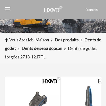
Français
English
العربية
Pусский
Español
Vous êtes ici:
Maison
»
Des produits
»
Dents de
Português
godet
»
Dents de seau doosan
»
Dents de godet
forgées 2713-1217TL