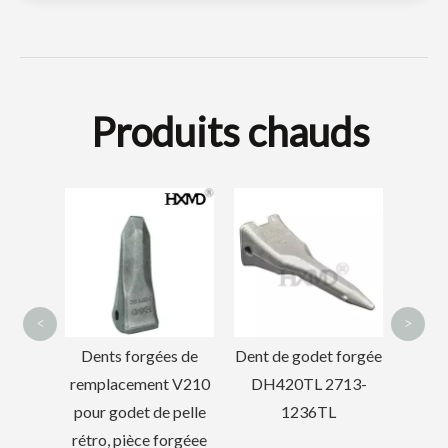
Produits chauds
Seau à boue à mini tamis universel LiuGong 922
Mini seau squelette portable pour pelle PC60 700width
Gode
<
>
s de
Dent de godet forgée
Caterpillar
 V210
DH420TL 2713-
9W8552RC
 pelle
1236TL
1U3552RC Dents de
orgéee
godet forgées