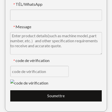
TÉL/WhatsApp
*
Seau robuste noir OEM pour excavatrice LiuGong 922
Seau squelette de fermes jaunes à haute résistance Sany75
Message
*
code de vérification
*
Seau Squelette Basculant En Pierre Bleue LinGong 250
Seau squelette de mine en tôle d'acier robuste pc60 700 largeur
Soumettre