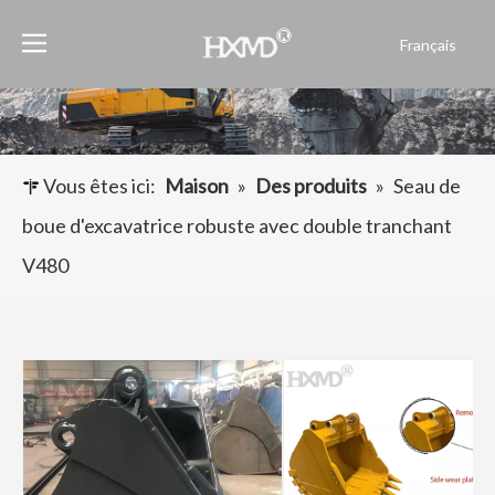
Français
English
العربية
Pусский
Español
Vous êtes ici:
Maison
»
Des produits
»
Seau de
Português
boue d'excavatrice robuste avec double tranchant
V480