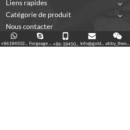
Liens rapides
Catégorie de produit
Nous contacter

+86-18450210854
+86184502...
Forgeage ...
info@gold...
abby_theo...
+86-18450...
Forgeage d'or

+86-592-5760281


+86-18450210854
info@goldforging.com

abby_theone123

Droits d'auteur ©
2022
Xiamen Gold Forging Industry Co.,
Ltd.
Sitemap
.
闽ICP备2023000848