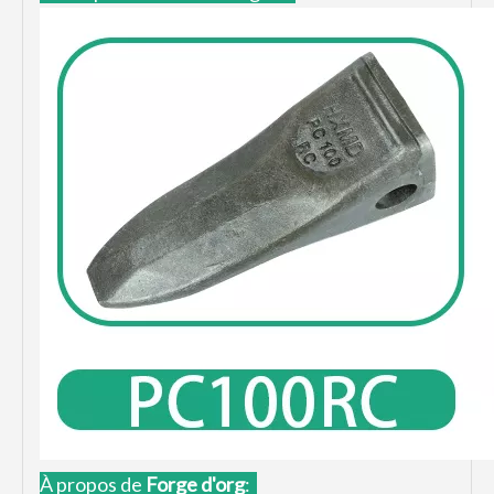
À propos de
Forge d'or
g
: