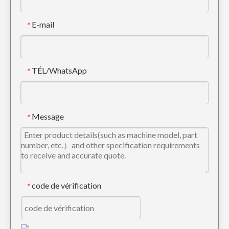
E-mail
*
TÉL/WhatsApp
*
Dent d'excavatrice Quick Connect Tiger Construction PC300 207-70-14151TL
Dent de godet forgée pour excavatrice Komatsu PC400 208-70-14152RC
Message
*
code de vérification
*
Dent d'excavatrice de construction en acier allié de haute qualité 205-70-19570RC
Petite dent d'excavatrice en acier allié pour l'ingénierie 205-70-19570