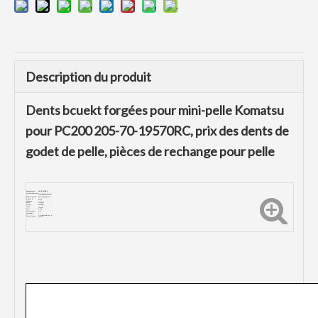
Description du produit
Dents bcuekt forgées pour mini-pelle Komatsu
pour PC200 205-70-19570RC, prix des dents de
godet de pelle, pièces de rechange pour pelle
Numéro de pièce :
205-70-19570RC
Type de dents de godet
Dents de godet à roches
:
Marque compatible :
Excavatrice Komatsu
Processus de
Forger
production:
Dureté:
HRC48-52
Traction :
1450MPA
Impact:
≥20J/
cm
Lester:
6,9 kg
Offrir un service
Oui
personnalisé :
5-7 jours peuvent livrer si
Détail de livraison:
en stock