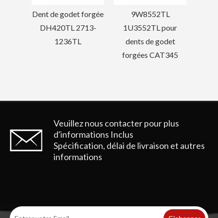
forgée
9W8552TL
713-
1U3552TL pour
dents de godet
forgées CAT345
Komatsu PC60 Forage Trackhoe Godet Dent PC60RC
Dent de godet pour mini excavatrice Tiger PC60TL
Veuillez nous contacter pour plus
d'informations
Inclus
Spécification, délai de livraison et autres
informations
Dent de godet forgée par burin en acier allié Komatsu PC400
La construction mécanique de KOMATSU PC200 a forgé la dent de seau 205-70-19570RC