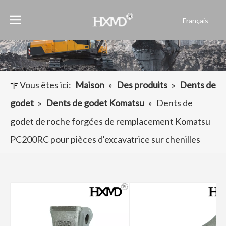
Français
English
العربية
Pусский
Español
Vous êtes ici:
Maison
»
Des produits
»
Dents de
Português
godet
»
Dents de godet Komatsu
»
Dents de
godet de roche forgées de remplacement Komatsu
PC200RC pour pièces d'excavatrice sur chenilles