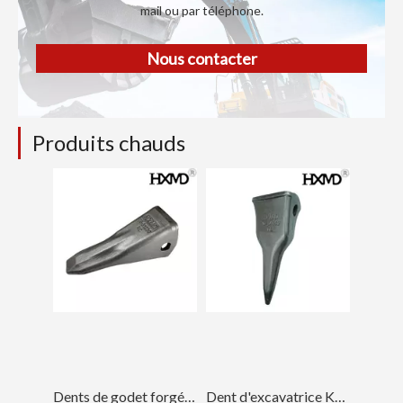
mail ou par téléphone.
Nous contacter
Produits chauds
Dents de godet forgées pour bulldozer Komatsu D85 175-78-31230
Dent d'excavatrice Komatsu PC400 Tiger pour l'ingénierie 208-70-14152TL