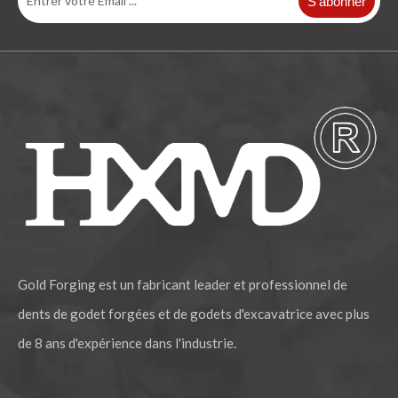
S’abonner
Le burin mécanique de roche de KOMATSU PC400 a forgé la dent 208-70-14152RC de seau
Construction mécanique Komatsu PC200 forgeant la dent de godet 205-70-19570
Gold Forging est un fabricant leader et professionnel de
dents de godet forgées et de godets d'excavatrice avec plus
de 8 ans d'expérience dans l'industrie.