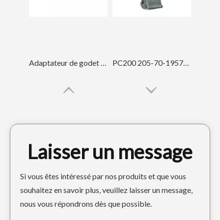
Adaptateur de godet forgé PC200
PC200 205-70-19570TL Dents de godet forgées
Laisser un message
Si vous êtes intéressé par nos produits et que vous
souhaitez en savoir plus, veuillez laisser un message,
nous vous répondrons dès que possible.
Dents de godet forgées PC200 205-70-19570RCL
Les pièces de rechange d'excavatrice ont forgé les dents de seau PC200RC 205-70-19570RC