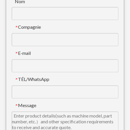
Nom
Compagnie
*
E-mail
*
TÉL/WhatsApp
*
Dents de godet d'excavatrice et adaptateur PC300 207-939-3120-50
Message
*