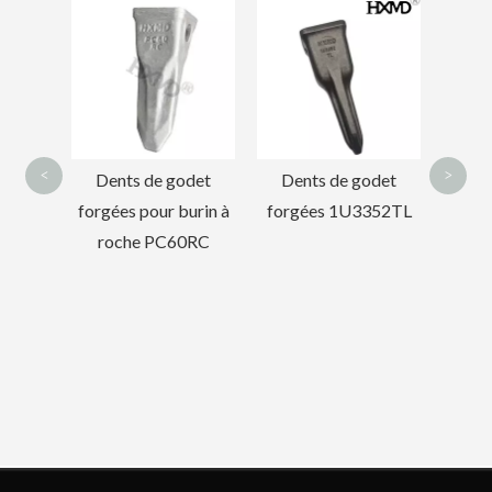
Dents de godet
Dirt 
forgées 2713-
God
1217RC
1
<
>
odet
Dents de godet
urin à
forgées 1U3352TL
0RC