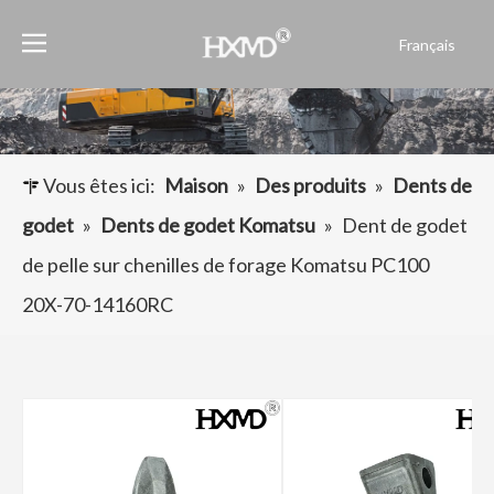
Français
English
العربية
Pусский
Español
Vous êtes ici:
Maison
»
Des produits
»
Dents de
Português
godet
»
Dents de godet Komatsu
»
Dent de godet
de pelle sur chenilles de forage Komatsu PC100
20X-70-14160RC