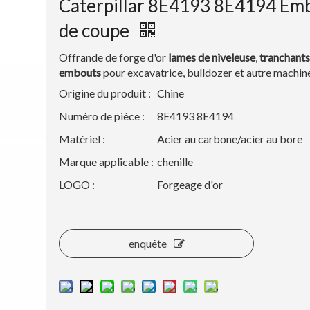
Caterpillar 8E4193 8E4194 Em
de coupe
Offrande de forge d'or
lames de niveleuse
,
tranchant
embouts
pour excavatrice, bulldozer et autre machin
Origine du produit :
Chine
Numéro de pièce :
8E4193 8E4194
Matériel :
Acier au carbone/acier au bore
Marque applicable :
chenille
LOGO :
Forgeage d'or
enquête