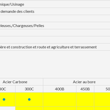
mique/Usinage
demande des clients
eleuses,/Chargeuses/Pelles
ère et construction et route et agriculture et terrassement
Acier Carbone
Acier au bore
80C
300C
400B
450B
5
●
●