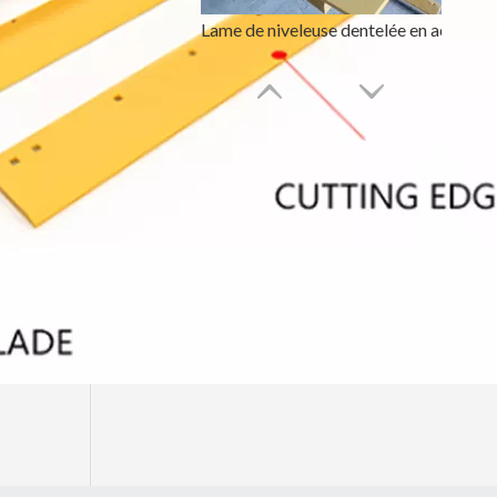
Lame de niveleuse dentelée en acier au carbone 5D9554
Lame de niveleuse arrière de traitement thermique pour Skid Steer 7D1577