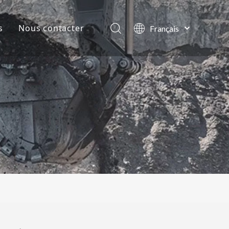
s
Nous contacter
Français
English
lles de la société
العربية
Pусский
ts
Español
Português