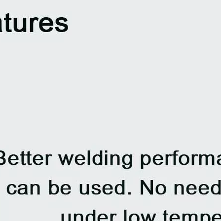
Lame de niveleuse en acier au carbone de 19 mm pour rétrocaveuse 4T2233