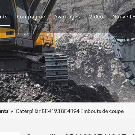
its
Compagnie
Avantages
Vidéo
Nouvelle
de godet
À propos de nous
R&D
Nouve
d'excavatrice
Culture
Production
Proje
teur de dents de godet
FAQ
Service
 accessoires d'excavatrice
ants
»
Caterpillar 8E4193 8E4194 Embouts de coupe