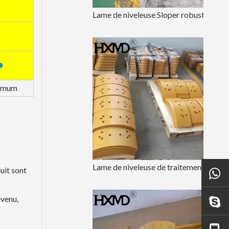
Lame de niveleuse Sloper robuste pour tracteur sous-compact 5D9557
●
imum
Lame de niveleuse de traitement thermique 19 mm pour tracteur sous-compact 5D9553
uit sont
evenu,