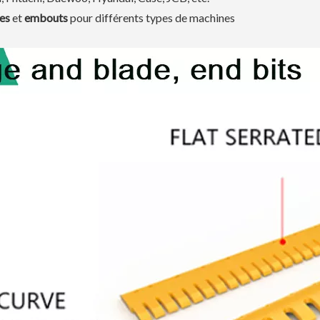
es
et
embouts
pour différents types de machines