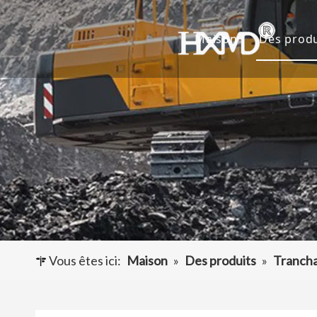
Maison
Des produ
Dents 
Godet 
Adapta
Autres
Vous êtes ici:
Maison
»
Des produits
»
Tranch