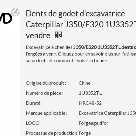
Dents de godet d'excavatrice
Caterpillar J350/E320 1U3352
vendre
Excavatrice à chenilles
J350/E320 1U3352TL
dents 
forgées
à venir, Cliquez pour en savoir plus sur l'utilis
seau
dents et comment choisir la bonne.
Origine du produit :
Chine
Numéro de pièce :
1U3352TL
Dureté :
HRC48-52
Marque applicable :
Excavatrice Caterpillar J3
LOGO :
Forgeage d"or
Processus de production
Forgé