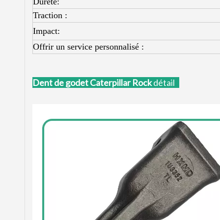
Dureté:
Traction :
Impact:
Offrir un service personnalisé :
Dent de godet Caterpillar Rock
détail