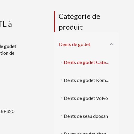
Catégorie de
TL à
produit
Dents de godet
de godet
ation de
Dents de godet Caterpillar
Dents de godet Komatsu
Dents de godet Volvo
50/E320
Dents de seau doosan
Dents de godet d'autres marques