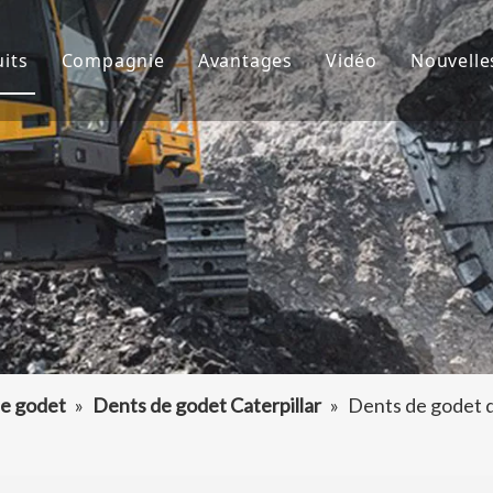
its
Compagnie
Avantages
Vidéo
Nouvelle
de godet
À propos de nous
R&D
Nouve
d'excavatrice
Culture
Production
Proje
teur de dents de godet
FAQ
Service
 accessoires d'excavatrice
e godet
»
Dents de godet Caterpillar
»
Dents de godet d