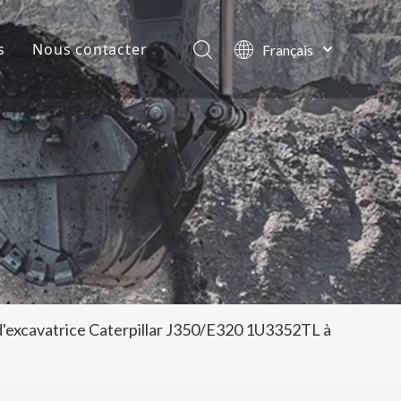
s
Nous contacter
Français
English
lles de la société
العربية
Pусский
ts
Español
Português
'excavatrice Caterpillar J350/E320 1U3352TL à