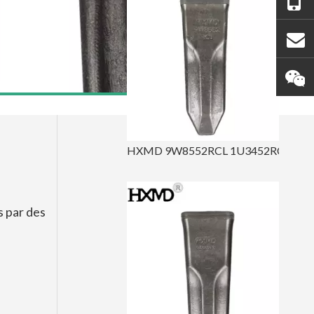
HXMD 9W8552RCL 1U3452RCL a forgé la dent de roche d'excavatrice pour le chat J550
s par des