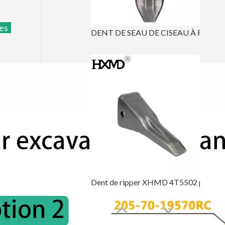
des
DENT DE SEAU DE CISEAU À ROCHE 6I6602RC POUR CAT J650
Dent de ripper XHMD 4T5502 pour Caterpillar D9L D10 D11