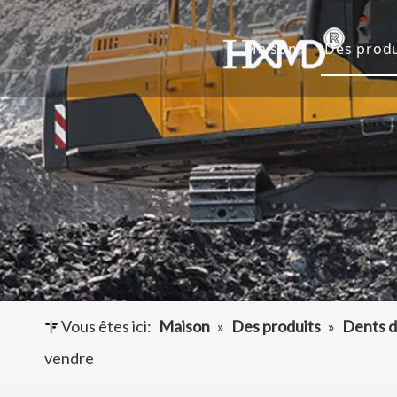
Maison
Des produ
Dents 
Godet 
Adapta
Autres
Vous êtes ici:
Maison
»
Des produits
»
Dents d
vendre