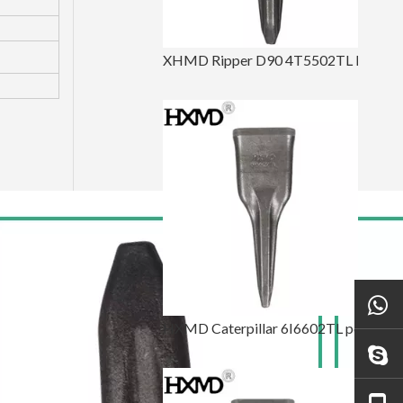
XHMD Ripper D90 4T5502TL Dent de pointe de tigre
HXMD Caterpillar 6I6602TL pour E365 J600 J650 forgeant la dent de seau de tigre