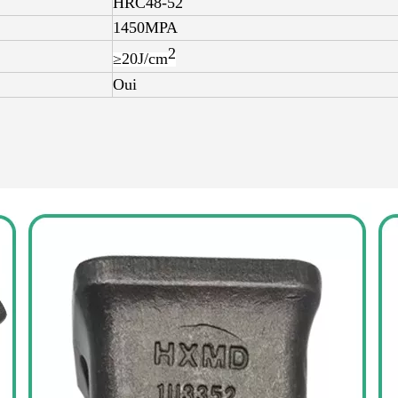
HRC48-52
1450MPA
2
≥20J/
cm
Oui