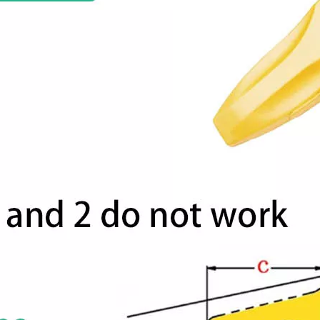
Dents de pelle personnalisées Rock en acier allié 6Y3222RC