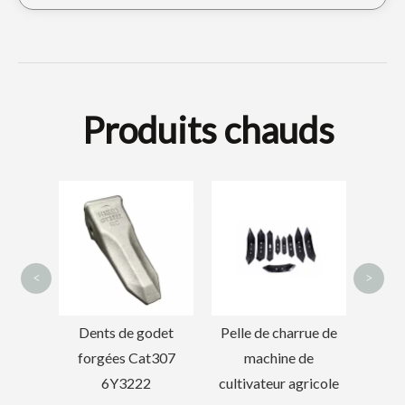
Produits chauds
Garde de piste gris OEM pour pièces de chenille SK230
Protecteur durable de voie de chaîne de Hyundai pour l'excavatrice DH150
Dents de 
forgées 1
<
>
Dents de godet
Pelle de charrue de
forgées Cat307
machine de
6Y3222
cultivateur agricole