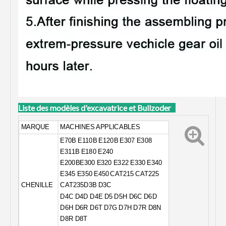
Liste des modèles d'excavatrice et Bullzoder
MARQUE
MACHINES APPLICABLES
E70B E110B E120B E307 E308
E311B E180 E240
E200BE300 E320 E322 E330 E340
E345 E350
E450
CAT215 CAT225
CHENILLE
CAT235
D3B D3C
D4C D4D D4E D5 D5H D6C D6D
D6H D6R D6T D7G D7H D7R D8N
D8R D8T