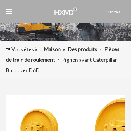
Français
English
العربية
Pусский
Español
Vous êtes ici:
Maison
»
Des produits
»
Pièces
Português
de train de roulement
»
Pignon avant Caterpillar
Bulldozer D6D