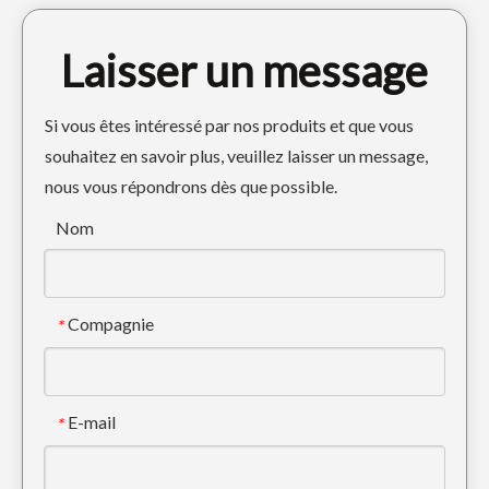
Laisser un message
Si vous êtes intéressé par nos produits et que vous
souhaitez en savoir plus, veuillez laisser un message,
nous vous répondrons dès que possible.
DOOSAN GRY METAL PROSTY GURD POUR LES PIÈCES DE CRARTIAGE DH300
Garde de piste sombre durable pour excavatrice E320
Nom
Compagnie
*
E-mail
*