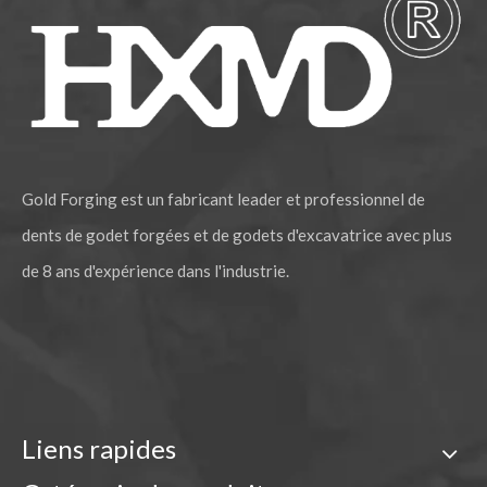
Garde de piste de chaîne de prix d'usine pour l'excavatrice ZAX200
Garde-chaîne de qualité pour pièces de chenilles ZAX230
Gold Forging est un fabricant leader et professionnel de
dents de godet forgées et de godets d'excavatrice avec plus
de 8 ans d'expérience dans l'industrie.
Liens rapides