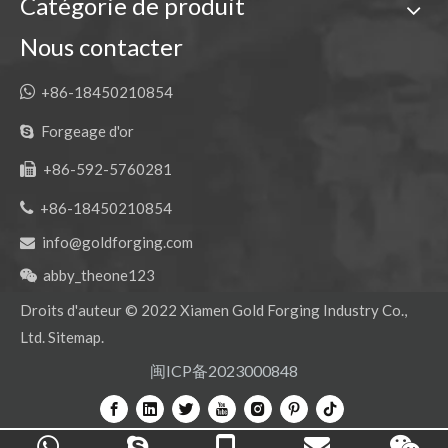
Catégorie de produit
Garde de piste de réparation OEM pour pièces de chenilles ZAX360
Garde de piste en métal Kobelco pour pelle SK230
Nous contacter

+86-18450210854
Forgeage d'or

+86-592-5760281


+86-18450210854
info@goldforging.com

abby_theone123

Droits d'auteur ©
2022
Xiamen Gold Forging Industry Co.,
Protecteur de piste sombre durable pour les pièces de chenille E320
Garde-chaîne durable de chaîne de Hyundai pour des pièces de chenille
Ltd.
Sitemap
.
闽ICP备2023000848