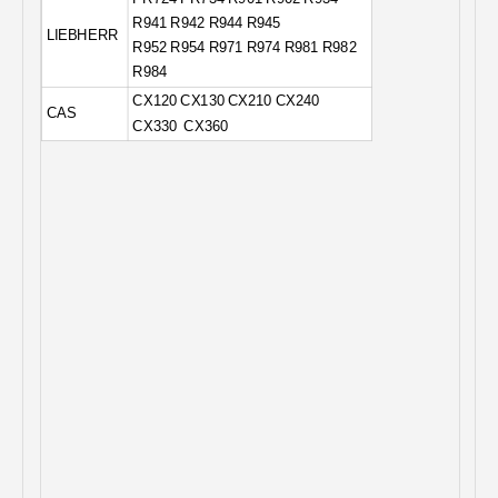
R941 R942 R944 R945
LIEBHERR
R952 R954 R971 R974 R981 R982
R984
CX120 CX130 CX210 CX240
CAS
CX330
CX360