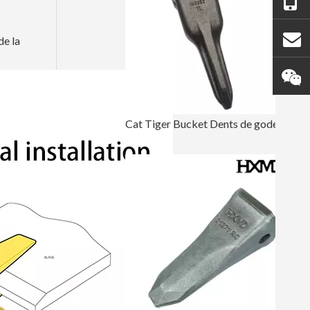
de la
Cat Tiger Bucket Dents de godet de pelle sur chenilles E320 1U3352TL