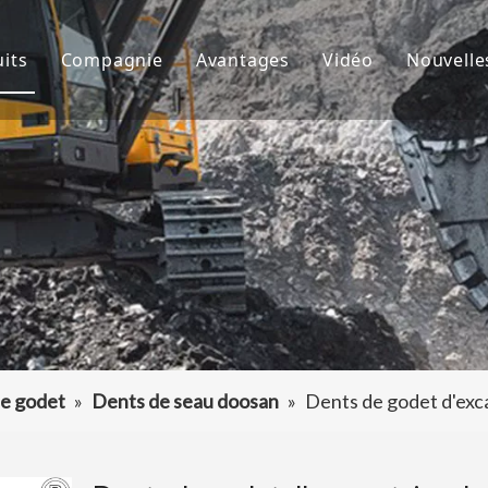
its
Compagnie
Avantages
Vidéo
Nouvelle
de godet
À propos de nous
R&D
Nouve
d'excavatrice
Culture
Production
Proje
teur de dents de godet
FAQ
Service
 accessoires d'excavatrice
e godet
»
Dents de seau doosan
»
Dents de godet d'ex