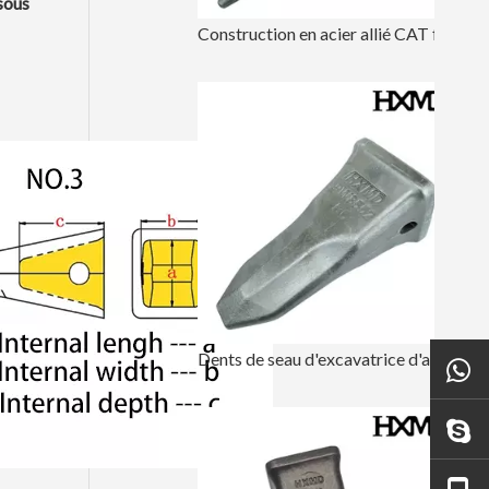
sous
Construction en acier allié CAT forgeant la dent de godet E330 1U3452TL
Dents de seau d'excavatrice d'acier allié de chat pour l'ingénierie E330 1U3552RC