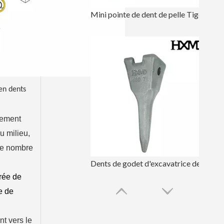
Mini pointe de dent de pelle Tiger V210RC 145305544RC
en dents
dement
u milieu,
 le nombre
Dents de godet d'excavatrice de construction Tiger à connexion rapide V480TL
urée de
e de
nt vers le