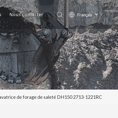
s
Nous contacter
Français
English
lles de la société
العربية
Pусский
ts
Español
Português
cavatrice de forage de saleté DH150 2713-1221RC