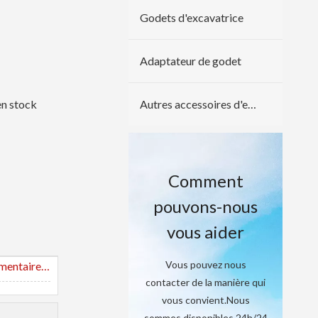
Godets d'excavatrice
Adaptateur de godet
 en stock
Autres accessoires d'excavatrice
Comment
pouvons-nous
vous aider
Vous pouvez nous
Caractéristique principale et commentaires des clients
contacter de la manière qui
vous convient.Nous
sommes disponibles 24h/24