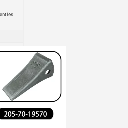
ent les
Dents de pelle garanties Volvo Rock V210RC