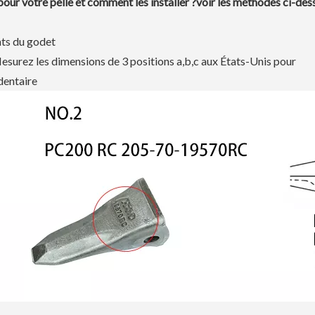
ur votre pelle et comment les installer ?voir les méthodes ci-des
nts du godet
Mesurez les dimensions de 3 positions a,b,c aux États-Unis pour
dentaire