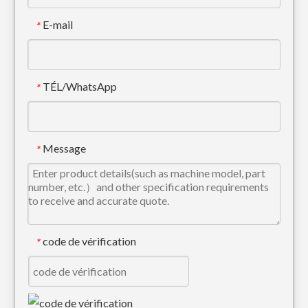
E-mail
*
TÉL/WhatsApp
*
Protecteur de chenille en métal Komatsu pour pelle PC60
Carters de chaîne de chenille Caterpillar pour excavatrice E330
Message
*
code de vérification
*
Protecteur de chaîne Komatsu pour excavatrice PC120
Protecteur de chenille en métal Komatsu pour pièces de train de roulement PC200