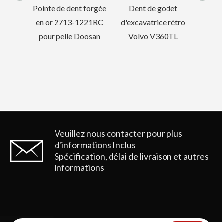
1U3352
 forgée
Dent de godet
221RC
d'excavatrice rétro
oosan
Volvo V360TL
Garde de voie de chaîne de Komatsu Hyundai pour les pièces de chenille PC400
Garde de piste de chaîne Hyundai de qualité pour excavatrice
Veuillez nous contacter pour plus
d'informations
Inclus
Spécification, délai de livraison et autres
informations
Piste de piste pour l'excavatrice DOOSAN DH520
Protecteur de maillon de voie d'excavatrice OEM SK350