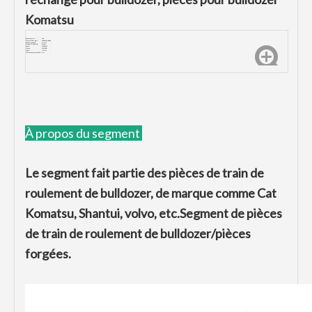
Komatsu
Numéro de pièce :
D85
Type de dents de godet :
Segment de pignon
Marque compatible :
Komatsu
Processus de production:
Forger
Dureté:
HRC48-52
Traction :
1450MPA
Impact:
≥20J/
cm
Offrir un service personnalisé :
Oui
À propos du segment
Le segment fait partie des pièces de train de
roulement de bulldozer, de marque comme Cat
Komatsu, Shantui, volvo, etc.Segment de pièces
de train de roulement de bulldozer/pièces
forgées.