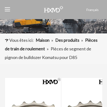
Français
English
العربية
Pусский
Español
Vous êtes ici:
Maison
»
Des produits
»
Pièces
Português
de train de roulement
»
Pièces de segment de
pignon de bulldozer Komatsu pour D85