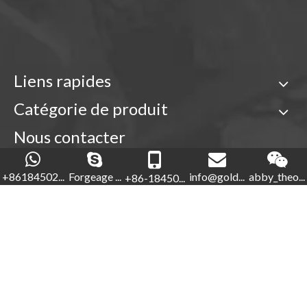
Liens rapides
Garde de piste de réparation OEM pour pièces de chenilles ZAX360
Garde de piste en métal Kobelco pour pelle SK230
Catégorie de produit
Nous contacter

+86-18450210854
+86184502...
Forgeage ...
info@gold...
abby_theo...
+86-18450...
Forgeage d'or

+86-592-5760281


+86-18450210854
info@goldforging.com

Protecteur de piste sombre durable pour les pièces de chenille E320
Garde-chaîne durable de chaîne de Hyundai pour des pièces de chenille
abby_theone123
