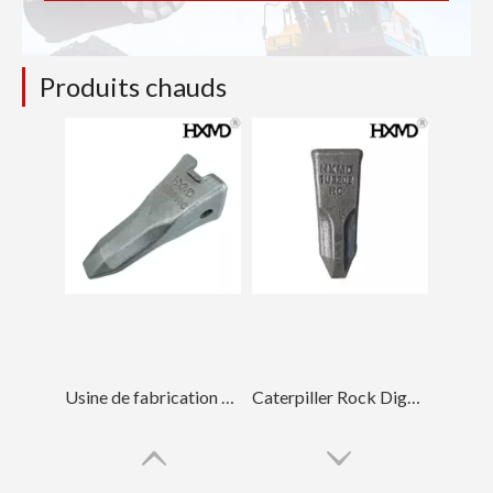
Produits chauds
Usine de fabrication Volvo Dents de pelle ISO V480RC
Caterpiller Rock Digger Dents 1U3202RC