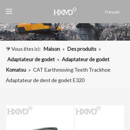
Français
English
العربية
Pусский
Español
Vous êtes ici:
Maison
»
Des produits
»
Português
Adaptateur de godet
»
Adaptateur de godet
Komatsu
»
CAT Earthmoving Teeth Trackhoe
Adaptateur de dent de godet E320