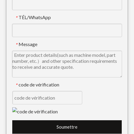
TÉL/WhatsApp
*
Kobelco Excavatrice ISO Digger Dents SK210
Adaptateur de dent de godet personnalisé pour pelle lourde CAT E320
Message
*
code de vérification
*
Adaptateur de dent de godet haute résistance Doosan Bucket Tiger Tooth DH220
Adaptateur PC300 de dent de seau de haute résistance d'excavatrice d'acier allié
Soumettre