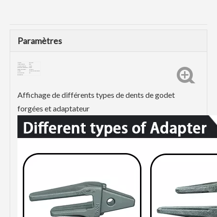
Paramètres
Matériel:
30CrMnSi
Numéro de pièce :
E320
Marque compatible :
chenille
Processus de production:
Forger
Dureté de la surface:
HRC48-52
Couleur:
Gris-noir ou personnalisé
Offrir un service
Oui
personnalisé :
Affichage de différents types de dents de godet
forgées et adaptateur