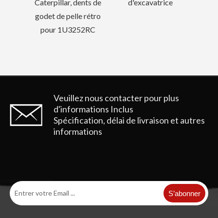
nts de
d'excavatrice
 rétro
52RC
Veuillez nous contacter pour plus
d'informations
Inclus
Spécification, délai de livraison et autres
informations
S’abonner