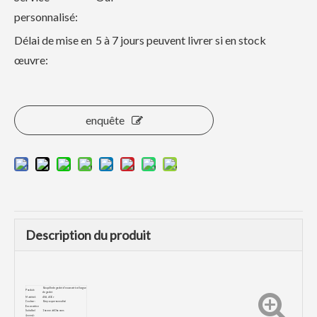
personnalisé:
Délai de mise en
5 à 7 jours peuvent livrer si en stock
œuvre:
enquête
Description du produit
Goupille de godet d'excavatrice/bague
Produit:
de godet
Matériel:
45#, 40Cr
Couleur:
Gery ou personnalisé
Excavatrice
Suitalbel
1 tonne à 60 tonnes
(tonne) :