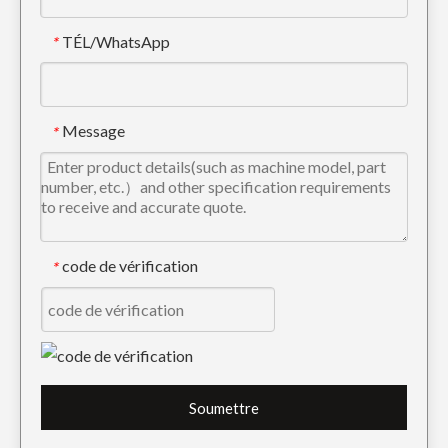
TÉL/WhatsApp
*
Goupilles de verrouillage de dent d'excavatrice noire OEM PC60
Dents de godet forgées en acier allié de précision 2713-1217RCL
Message
*
code de vérification
*
Petite dent de godet d'excavatrice Caterpillar de forage E325 7T3402TL
Garde-chaîne durable de chaîne de Hyundai pour des pièces de chenille
Soumettre