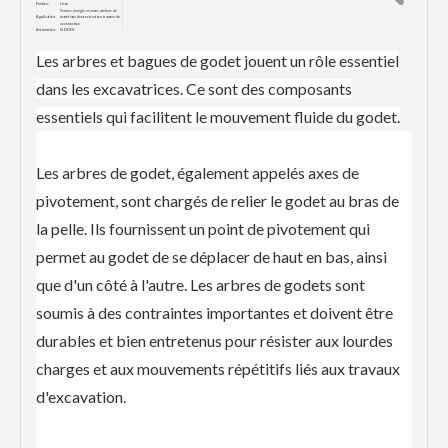
Finition:
Lisse
Fermes, énergie et mines, ateliers de
Application:
matériaux de construction, travaux de
construction
Attestation :
ISO9001
Proposer un
service
Oui
personnalisé :
Les arbres et bagues de godet jouent un rôle essentiel
dans les excavatrices. Ce sont des composants
essentiels qui facilitent le mouvement fluide du godet.
Les arbres de godet, également appelés axes de
pivotement, sont chargés de relier le godet au bras de
la pelle. Ils fournissent un point de pivotement qui
permet au godet de se déplacer de haut en bas, ainsi
que d'un côté à l'autre. Les arbres de godets sont
soumis à des contraintes importantes et doivent être
durables et bien entretenus pour résister aux lourdes
charges et aux mouvements répétitifs liés aux travaux
d'excavation.