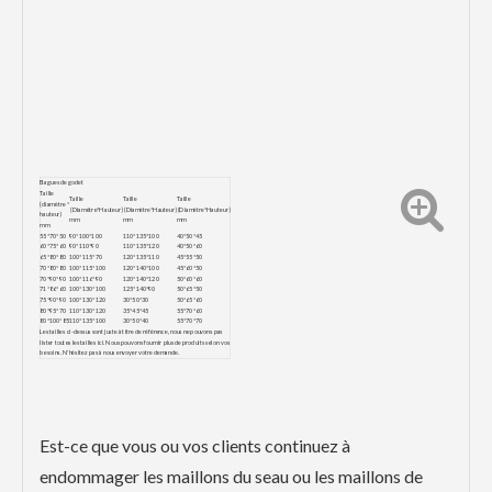
Bagues de godet
Taille
Taille
Taille
Taille
(diamètre *
(Diamètre*Hauteur)
(Diamètre*Hauteur)
(Diamètre*Hauteur)
hauteur)
mm
mm
mm
mm
55*70*50
90*100*100
110*135*100
40*50*45
60*75*60
90*110*90
110*135*120
40*50*60
65*80*80
100*115*70
120*135*110
45*55*50
70*80*80
100*115*100
120*140*100
45*60*50
70*90*90
100*116*90
120*140*120
50*60*60
71*86*60
100*130*100
125*140*90
50*65*50
75*90*90
100*130*120
30*50*30
50*65*60
80*95*70
110*130*120
35*45*45
55*70*60
80*100*85
110*135*100
30*50*40
55*70*70
Les tailles ci-dessus sont juste à titre de référence, nous ne pouvons pas
lister toutes les tailles ici. Nous pouvons fournir plus de produits selon vos
besoins. N'hésitez pas à nous envoyer votre demande.
Est-ce que vous ou vos clients continuez à
endommager les maillons du seau ou les maillons de