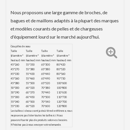
Nous proposons une large gamme de broches, de
bagues et de maillons adaptés à la plupart des marques
et modèles courants de pelles et de chargeuses
d'équipement lourd sur le marché aujourd'hui.
Goupilles de seau
Taille
Taille
Taille
Taille
(diamètre *
(diamètre *
(diamètre *
(diamètre *
hauteur) mm
hauteur) mm
hauteur) mm
hauteur) mm
45*260
55*350
65*300
80*420
45*270
55*380
65*380
80*520
45*330
55*430
65*440
80*560
45*360
55*460
65*490
90*730
45*380
55*500
65*520
100*600
50*300
60*320
70*380
100*800
50*390
60*370
70*440
110*630
55*300
60*450
70*500
110*730
55*340
60*500
70*540
120*700
55*330
60*520
70*600
120*800
Les tailles ci-dessus sont juste à titre de référence, nous
ne pouvons pas lister toutes les tailles ici. Nous
pouvons fournir plus de produits selon vos besoins.
N'hésitez pas à nous envoyer votre demande.