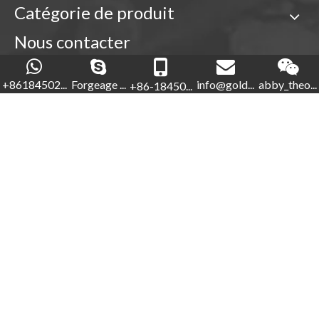
Catégorie de produit
Nous contacter

+86-18450210854
+86184502...
Forgeage ...
info@gold...
abby_theo...
+86-18450...
Forgeage d'or

+86-592-5760281


+86-18450210854
info@goldforging.com

abby_theone123

Droits d'auteur ©
2022
Xiamen Gold Forging Industry Co.,
Ltd.
Sitemap
.
闽ICP备2023000848