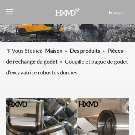
Français
English
العربية
Pусский
Español
Vous êtes ici:
Maison
»
Des produits
»
Pièces
Português
de rechange du godet
»
Goupille et bague de godet
d'excavatrice robustes durcies