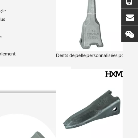
gle
lus
er
palement
Dents de pelle personnalisées pour excavatrice Doosan DH420TL