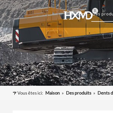
Maison
Des produ
Dents 
Godet 
Adapta
Autres
Vous êtes ici:
Maison
»
Des produits
»
Dents d