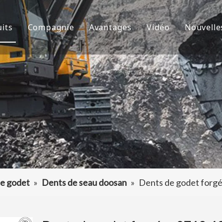
its
Compagnie
Avantages
Vidéo
Nouvelle
de godet
À propos de nous
R&D
Nouve
d'excavatrice
Culture
Production
Proje
teur de dents de godet
FAQ
Service
 accessoires d'excavatrice
e godet
»
Dents de seau doosan
»
Dents de godet forg