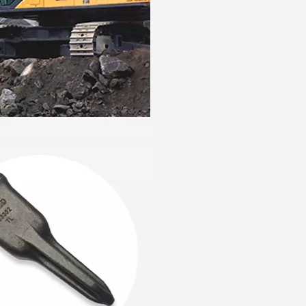
Dent de godet d'excavatrice Tiger Doosan DH420 2713-1236TL