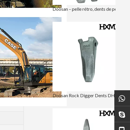
Doosan – pelle rétro, dents de pelle résistantes à l'usure, DH420
Doosan Rock Digger Dents DH220 2713-1217RC