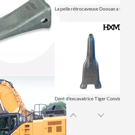
La pelle rétrocaveuse Doosan a forgé les dents de pelle DH150
Dent d'excavatrice Tiger Construction DH220 2713-1217TL