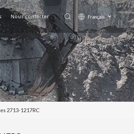
s
Nous contacter
Français
English
lles de la société
العربية
Pусский
ts
Español
Português
ées 2713-1217RC