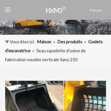
Français
English
العربية
Pусский
Español
Vous êtes ici:
Maison
»
Des produits
»
Godets
Português
d'excavatrice
»
Seau squelette d'usine de
fabrication soudée verticale Sany 210