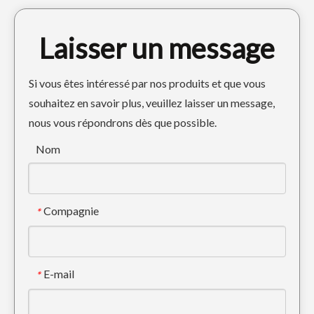
Laisser un message
Si vous êtes intéressé par nos produits et que vous
souhaitez en savoir plus, veuillez laisser un message,
nous vous répondrons dès que possible.
Dents résistantes DH300 2713-1219RC de seau d'excavatrice de ciseau de roche d'acier allié
Dents de godet d'excavatrice en acier allié de haute qualité pour creuser DH280 61N8-31310RC
Nom
Compagnie
*
E-mail
*