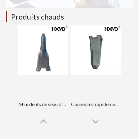
Produits chauds
Mini dents de seau d'excavatrice de tigre pour creuser 2713-1217TL
Connectez rapidement les dents de seau d'excavatrice de roche d'acier allié DH300 2713-1219RC