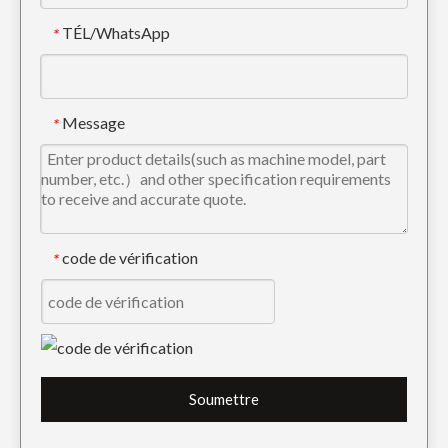
TÉL/WhatsApp
*
Dents de godet d'excavatrice Tiger de haute qualité pour creuser 2713-1219TL
Dents de godet d'excavatrice Tiger Construction 2713-1217TL
Message
*
code de vérification
*
Dents de godet forgées en acier allié de précision 2713-1217RCL
Mini pointe de dent de pelle rétro Tiger DH220 2713-1217RC
Soumettre