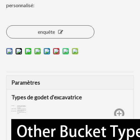
personnalisé:
enquête
Paramètres
Types de godet d'excavatrice
Mini Seau
Utilisé pour les environnements
de travail légers avec de petites
excavatrices.
Godet de tranchée
Utilisé pour l'environnement des
rivières, des étangs et des fossés.
Seau de nettoyage
Appliqué aux travaux de
nettoyage dans les canaux et les
fossés.
Seau squelette
Application intégrant le
tamisage et l'excavation de
matériaux relativement meubles.
La fabrication OEM
ou personnalisée est
disponible.