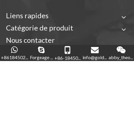
Liens rapides
Catégorie de produit
Nous contacter

+86-18450210854
+86184502...
Forgeage ...
info@gold...
abby_theo...
+86-18450...
Forgeage d'or

+86-592-5760281


+86-18450210854
info@goldforging.com

abby_theone123

Droits d'auteur ©
2022
Xiamen Gold Forging Industry Co.,
Ltd.
Sitemap
.