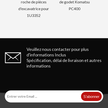
èces
de godet Komatsu
 pour
PC400
Veuillez nous contacter pour plus
d'informations
Inclus
Spécification, délai de livraison et autres
informations
S’abonner