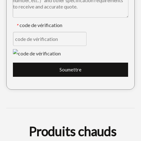
code de vérification
*
Dents Tiger Cat E325 J300 pour godet rétro-pelle 7T3402TL
Dent d'excavatrice Cat Tiger pour creuser E320 1U3352TL
Soumettre
Produits chauds