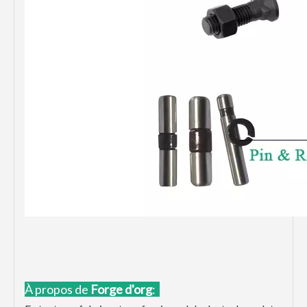
À propos de
Forge d'or
g
: