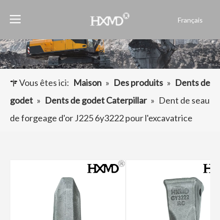
Français
English
العربية
Pусский
Español
Vous êtes ici:
Maison
»
Des produits
»
Dents de
Português
godet
»
Dents de godet Caterpillar
»
Dent de seau
de forgeage d'or J225 6y3222 pour l'excavatrice