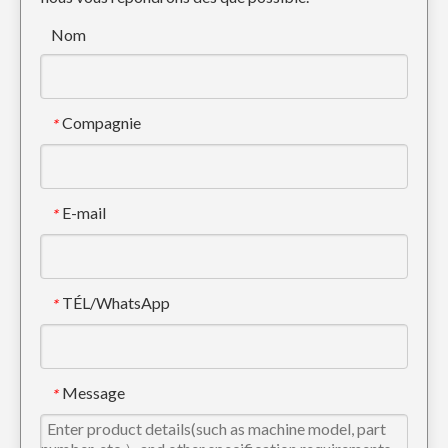
HXMD 9W8552RCL 1U3452RCL a forgé la dent de roche d'excavatrice pour le chat J550
DENT DE SEAU DE CISEAU À ROCHE 6I6602RC POUR CAT J650
Nom
Compagnie
*
E-mail
*
TÉL/WhatsApp
*
Dent de ripper XHMD 4T5502 pour Caterpillar D9L D10 D11
Dents de pelle personnalisées Rock en acier allié 6Y3222RC
Message
*