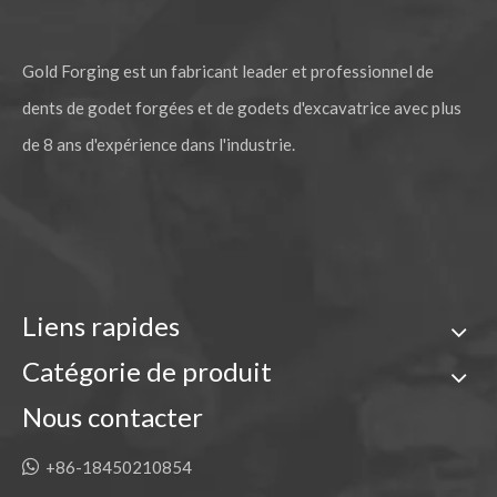
Pelle en acier allié Caterpillar E315 Forged Bucket Tooth 1U3302RC
Les dents de ciseau à roche en acier allié CAT ont forgé la dent de seau 1U3352RC
Gold Forging est un fabricant leader et professionnel de
dents de godet forgées et de godets d'excavatrice avec plus
de 8 ans d'expérience dans l'industrie.
Liens rapides
Dents de burin mécanique Caterpillar J250, dent de godet forgée 1U3252RC
Dents de godet forgées par roche en acier allié personnalisées 7T3402RC
Catégorie de produit
Nous contacter

+86-18450210854