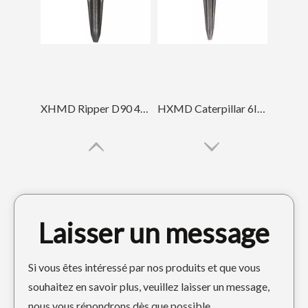
XHMD Ripper D90 4T5502TL Dent de pointe de tigre
HXMD Caterpillar 6I6602TL pour E365 J600 J650 forgeant la dent de seau de tigre
Laisser un message
Si vous êtes intéressé par nos produits et que vous
souhaitez en savoir plus, veuillez laisser un message,
nous vous répondrons dès que possible.