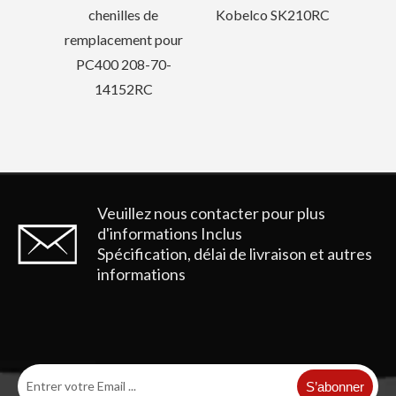
de
Kobelco SK210RC
 pour
70-
C
Veuillez nous contacter pour plus
d'informations
Inclus
Spécification, délai de livraison et autres
informations
S’abonner