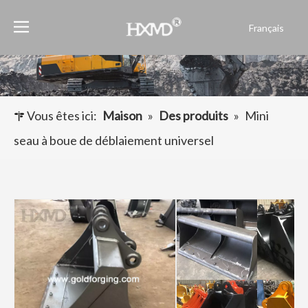
Français
English
العربية
Pусский
Español
Vous êtes ici:
Maison
»
Des produits
»
Mini
Português
seau à boue de déblaiement universel