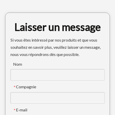
Laisser un message
Si vous êtes intéressé par nos produits et que vous
souhaitez en savoir plus, veuillez laisser un message,
nous vous répondrons dès que possible.
Seau de boue d'extraction d'énergie à haute résistance avec Caterpillar E320
Godet de chargement universel de taille moyenne EX120, largeur 500
Nom
Compagnie
*
E-mail
*