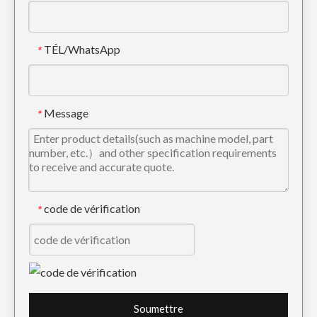
TÉL/WhatsApp
*
Seau de boue d'extraction d'énergie de pelle rétro avec double tranchant DH55
Godet à boue de construction robuste avec Caterpillar E307
Message
*
code de vérification
*
Mini godet de boue de défrichement à haute efficacité
Caterpillar E345 de seau de boue de évaluation de longue durée de vie de rendement élevé
Soumettre