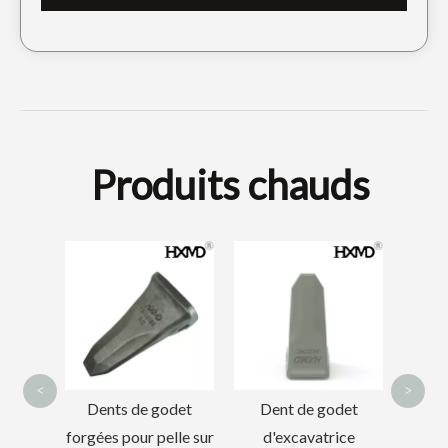
Produits chauds
Mini godet à boue inclinable 6-8 tonnes
Seau squelette soudé portable pour Sany215
D7D D7G Pignon
Rock
avant
Dent 
<
>
odet
Dent de godet
lle sur
d'excavatrice