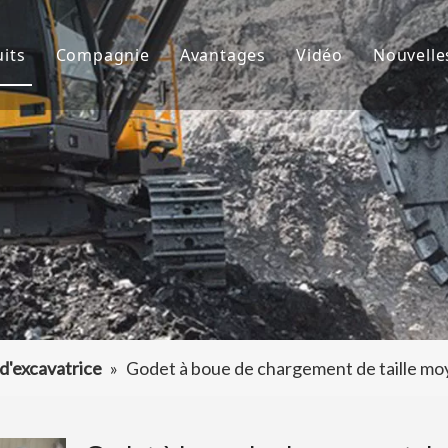
its
Compagnie
Avantages
Vidéo
Nouvelle
de godet
À propos de nous
R&D
Nouve
d'excavatrice
Culture
Production
Proje
teur de dents de godet
FAQ
Service
 accessoires d'excavatrice
d'excavatrice
»
Godet à boue de chargement de taille mo