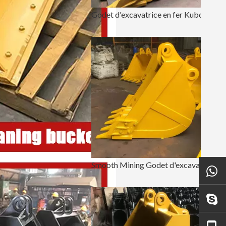
Godet d'excavatrice en fer Kubota Mining 1.2 Godet à roche carrée
Smooth Mining Godet d'excavatrice de 60 pouces PC200