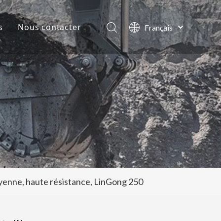
s
Nous contacter
Français
English
lles de la société
العربية
Pусский
ts
Español
Português
yenne, haute résistance, LinGong 250