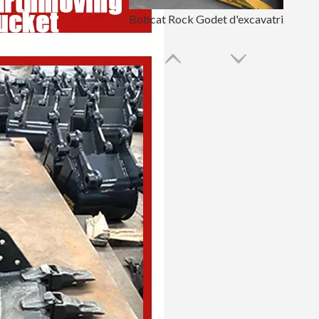
Bobcat Rock Godet d'excavatrice de 72 pouces PC70
Godet d'excavatrice EX200 pour exploitation minière hydraulique de 60 pouces