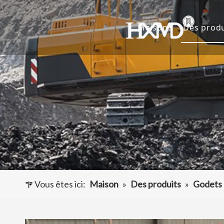
Maison
Des produ
Dents 
Godet 
Adapta
Autres
Vous êtes ici:
Maison
»
Des produits
»
Godets 