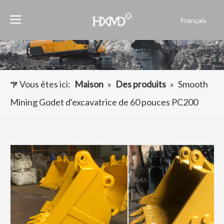
Français
English
العربية
Pусский
Español
Vous êtes ici:
Maison
»
Des produits
»
Smooth
Português
Mining Godet d'excavatrice de 60 pouces PC200