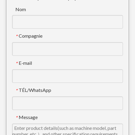
Mini roche seau d'excavatrice de 72 pouces PC300 207-939-5120-50
Construction squelette Seau de nettoyage de godet d'excavatrice de 12 pouces Sany235
Nom
Compagnie
*
E-mail
*
TÉL/WhatsApp
*
Godet d'excavatrice Mini Rock 36 pouces Doosan
Message
*