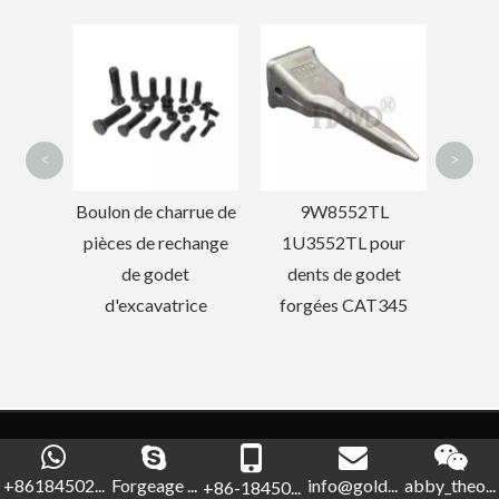
Godet
de 
<
>
rue de
9W8552TL
Dent de godet forgée
hange
1U3552TL pour
Daewoo DH220
t
dents de godet
2713-1217RC
ice
forgées CAT345
Veuillez nous contacter pour plus
d'informations
Inclus
+86184502...
Forgeage ...
info@gold...
abby_theo...
+86-18450...