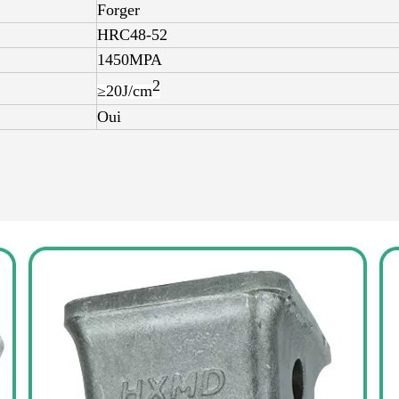
Forger
HRC48-52
1450MPA
2
≥20J/
cm
Oui