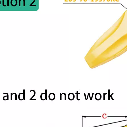
Dents de pelle personnalisées Rock en acier allié 6Y3222RC