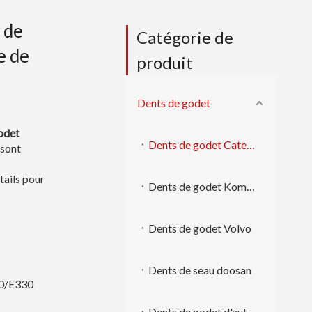
 de
Catégorie de
e de
produit
Dents de godet
odet
Dents de godet Caterpillar
 sont
tails pour
Dents de godet Komatsu
Dents de godet Volvo
Dents de seau doosan
50/E330
Dents de godet d'autres marques