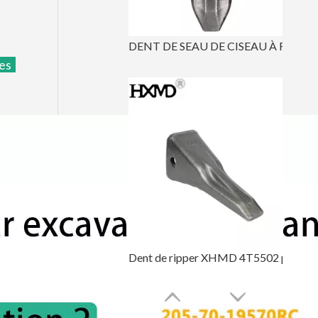
DENT DE SEAU DE CISEAU À ROCHE 6I6602RC POUR CAT J650
des
Dent de ripper XHMD 4T5502 pour Caterpillar D9L D10 D11