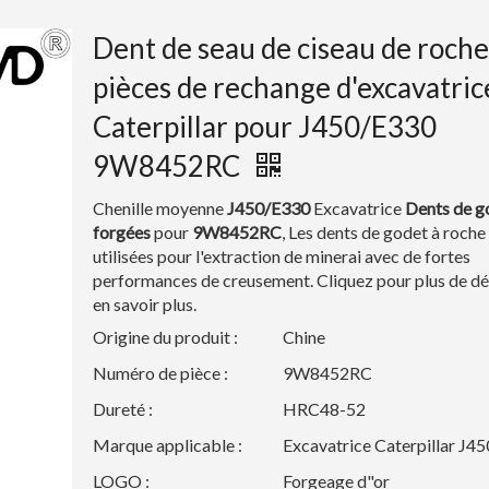
Dent de seau de ciseau de roche
pièces de rechange d'excavatric
Caterpillar pour J450/E330
9W8452RC
Chenille moyenne
J450/E330
Excavatrice
Dents de g
forgées
pour
9W8452RC
,
Les dents de godet à roche
utilisées pour l'extraction de minerai avec de fortes
performances de creusement. Cliquez pour plus de dé
en savoir plus.
Origine du produit :
Chine
Numéro de pièce :
9W8452RC
Dureté :
HRC48-52
Marque applicable :
Excavatrice Caterpillar J4
LOGO :
Forgeage d"or