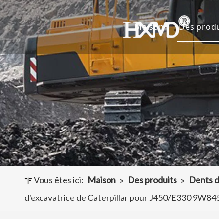
Maison
Des produ
Dents 
Godet 
Adapta
Autres
Vous êtes ici:
Maison
»
Des produits
»
Dents d
d'excavatrice de Caterpillar pour J450/E330 9W8