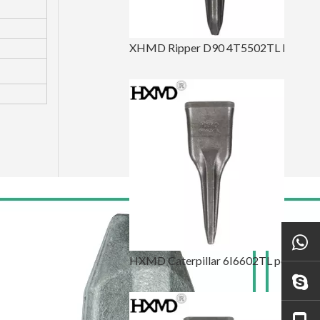
XHMD Ripper D90 4T5502TL Dent de pointe de tigre
HXMD Caterpillar 6I6602TL pour E365 J600 J650 forgeant la dent de seau de tigre