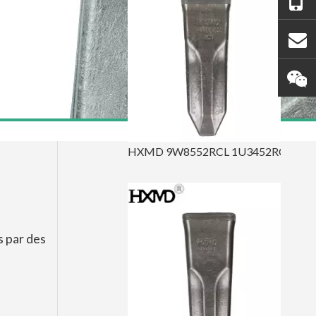
HXMD 9W8552RCL 1U3452RCL a forgé la dent de roche d'excavatrice pour le chat J550
s par des