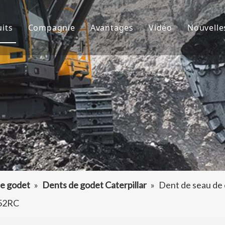
its
Compagnie
Avantages
Vidéo
Nouvelle
de godet
À propos de nous
R&D
Nouve
d'excavatrice
Culture
Production
Proje
teur de dents de godet
FAQ
Service
 accessoires d'excavatrice
e godet
»
Dents de godet Caterpillar
»
Dent de seau de 
452RC