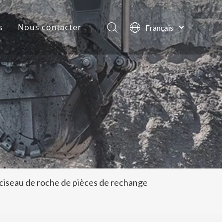
s
Nous contacter
Français
English
lles de la société
العربية
Pусский
ts
Español
Português
ciseau de roche de pièces de rechange