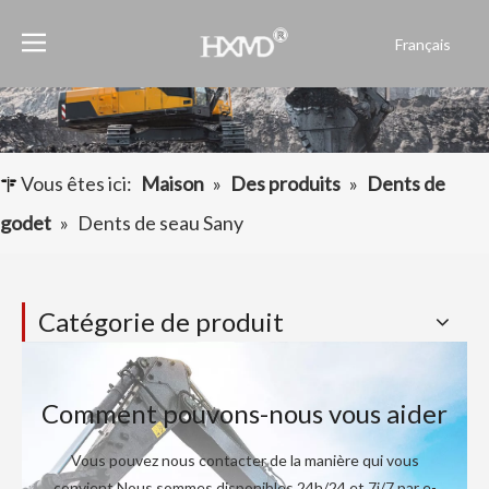
Français
English
العربية
Pусский
Español
Vous êtes ici:
Maison
»
Des produits
»
Dents de
Português
godet
»
Dents de seau Sany
Catégorie de produit
Comment pouvons-nous vous aider
Vous pouvez nous contacter de la manière qui vous
convient.Nous sommes disponibles 24h/24 et 7j/7 par e-