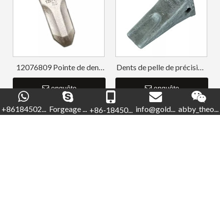
12076809 Pointe de dent
Dents de pelle de précision
forgée Sany75
de roche en acier allié Sany
enquête
SY65 70
enquête
+86184502...
Forgeage ...
info@gold...
abby_theo...
+86-18450...
Veuillez nous contacter pour plus
d'informations
Inclus
Spécification, délai de livraison et autres
informations