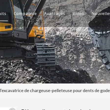
its
Compagnie
Avantages
Vidéo
Nouvelle
de godet
À propos de nous
R&D
Nouve
d'excavatrice
Culture
Production
Proje
teur de dents de godet
FAQ
Service
 accessoires d'excavatrice
d'excavatrice de chargeuse-pelleteuse pour dents de go