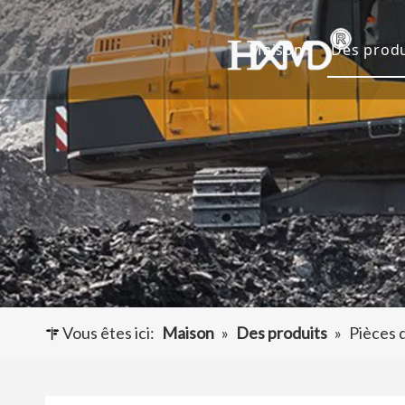
Maison
Des produ
Dents 
Godet 
Adapta
Autres
Vous êtes ici:
Maison
»
Des produits
»
Pièces 