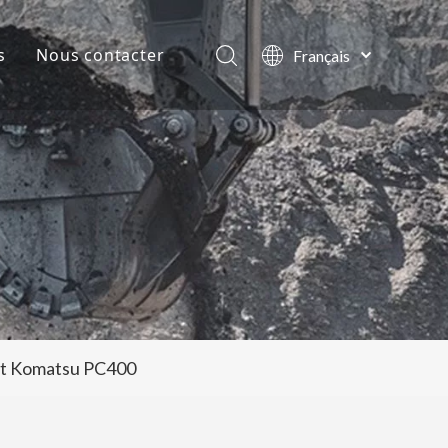
s
Nous contacter
Français
English
lles de la société
العربية
Pусский
ts
Español
Português
det Komatsu PC400