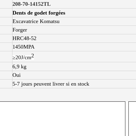
208-70-14152TL
Dents de godet forgées
Excavatrice Komatsu
Forger
HRC48-52
1450MPA
2
≥20J/
cm
6,9 kg
Oui
5-7 jours peuvent livrer si en stock