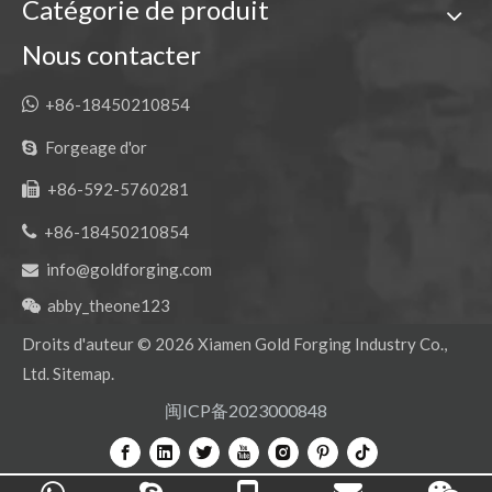
Catégorie de produit
Nous contacter

+86-18450210854
Forgeage d'or

+86-592-5760281


+86-18450210854
info@goldforging.com

abby_theone123

Droits d'auteur ©
2026
Xiamen Gold Forging Industry Co.,
Ltd.
Sitemap
.
闽ICP备2023000848