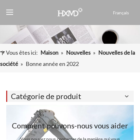
Français
Português
Español
Pусский
العربية
Vous êtes ici:
Maison
»
Nouvelles
»
Nouvelles de la
English
société
»
Bonne année en 2022
Catégorie de produit
Comment pouvons-nous vous aider
Vous pouvez nous contacter de la manière qui vous