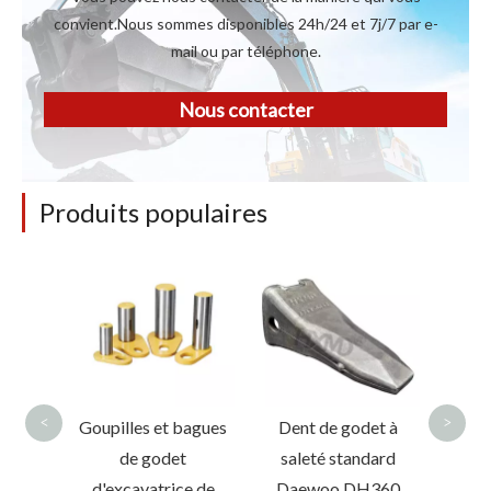
convient.Nous sommes disponibles 24h/24 et 7j/7 par e-
mail ou par téléphone.
Nous contacter
Produits populaires
Den
for
<
>
et de
Goupilles et bagues
Dent de godet à
hange
de godet
saleté standard
e de
d'excavatrice de
Daewoo DH360